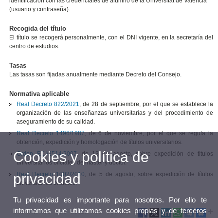
identificación con las credenciales de alumno de la Universitat de València
(usuario y contraseña).
Recogida del título
El título se recogerá personalmente, con el DNI vigente, en la secretaría del
centro de estudios.
Tasas
Las tasas son fijadas anualmente mediante Decreto del Consejo.
Normativa aplicable
Real Decreto 822/2021
, de 28 de septiembre, por el que se establece la
organización de las enseñanzas universitarias y del procedimiento de
aseguramiento de su calidad.
Real Decreto 1496/1987
, de 6 de noviembre, por el que se regula la
obtención, expedición y homologación de títulos universitarios.
Cookies y política de
Orden ECI/2514/2007
, de 13 de agosto, sobre expedición de títulos
universitarios oficiales de máster y doctor.
privacidad
Real Decreto 1002/2010
, de 5 de agosto, sobre expedición de títulos
universitarios oficiales.
Tu privacidad es importante para nosotros. Por ello te
informamos que utilizamos cookies propias y de terceros