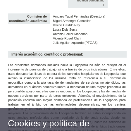
régimen comunitario
:
Comisión de
Amparo Ygual Fernández (Directora)
coordinación académica
Miguel Armengot Canceller
Valeria Castillo Rey
Laura Dolz Serra
Antonio Ferrer Manchón
Vicente Rosell Clarí
Julia Aguilar Izquierdo (PTGAS)
Interés académico, científico o profesional:
Las crecientes demandas sociales hacia la Logopedia no sólo se reflejan en el
incremento de puestos de trabajo, sino a través de otros indicadores. Entre ellos,
cabe destacar las listas de espera de los servicios hospitalarios de Logopedia, que
avalan la insuficiencia de los mismos tanto en referencia a su distribución
geográfica como a la alta tasa de demandantes de servicios no atendidos; las
demandas en el ámbito educativo sobre la necesidad de una mayor presencia de
personal de apoyo, entre los que se encuentran los logopedas; y las demandas de
nuevos servicios por parte de otros colectivos. Además, el envejecimiento de la
población conlleva una mayor demanda de profesionales de la Logopedia para
trabajar en el ámbito de las enfermedades degenerativas, en los centros
geriátricos y en otras instituciones para rehabilitar el lenguaje de personas
mayores. Los profesionales de la Logopedia también se están incorporando en
otros ámbitos profesionales como resultado de la demanda social: desde los
Cookies y política de
profesionales de la voz (cantantes, periodistas, profesores), hasta los servicios de
rehabilitación como consecuencia de accidentes, más allá de ámbitos tradicionales
como los trastornos del desarrollo o el aprendizaje del lenguaje en la infancia. Por