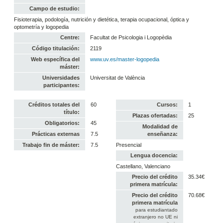
Campo de estudio:
Fisioterapia, podología, nutrición y dietética, terapia ocupacional, óptica y
optometría y logopedia
Centre:
Facultat de Psicologia i Logopèdia
Código titulación:
2119
Web específica del
www.uv.es/master-logopedia
máster:
Universidades
Universitat de València
participantes:
Créditos totales del
60
Cursos:
1
título:
Plazas ofertadas:
25
Obligatorios:
45
Modalidad de
Prácticas externas
7.5
enseñanza:
Trabajo fin de máster:
7.5
Presencial
Lengua docencia:
Castellano, Valenciano
Precio del crédito
35.34€
primera matrícula:
Precio del crédito
70.68€
primera matrícula
para estudiantado
extranjero no UE ni