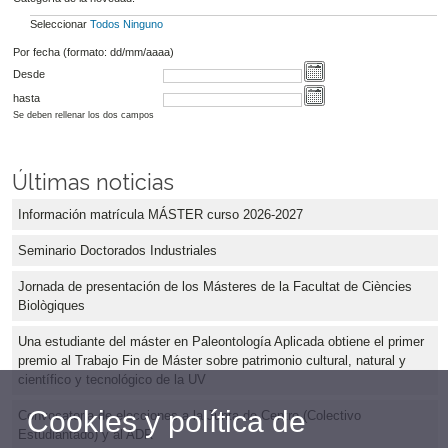
Seleccionar
Todos
Ninguno
Por fecha (formato: dd/mm/aaaa)
Desde
hasta
Se deben rellenar los dos campos
Últimas noticias
Información matrícula MÁSTER curso 2026-2027
Seminario Doctorados Industriales
Jornada de presentación de los Másteres de la Facultat de Ciències
Biològiques
Una estudiante del máster en Paleontología Aplicada obtiene el primer
premio al Trabajo Fin de Máster sobre patrimonio cultural, natural y
científico y tecnológico de la UV
Cookies y política de
Convocatoria de elecciones a la Junta de Centro (Colectivo
Estudiantado) y al ADR