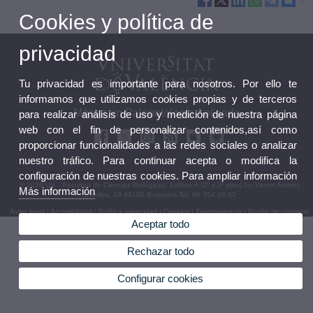
Cookies y política de
privacidad
Tu privacidad es importante para nosotros. Por ello te
informamos que utilizamos cookies propias y de terceros
Máster en Paleontología Aplicada
para realizar análisis de uso y medición de nuestra página
web con el fin de personalizar contenidos,así como
proporcionar funcionalidades a las redes sociales o analizar
nuestro tráfico. Para continuar acepta o modifica la
configuración de nuestras cookies. Para ampliar información
© 2026 UV. - Facultad de Ciencias Biológicas. Edificio A (2º y 3º piso) Av. Vicent Andrés
Más información
Estellés, 19 46100 Burjassot.Tel. 96 354 46 02
Aviso legal
|
Accesibilidad
|
Política privacidad
|
Cookies
|
Transparencia
|
Buzón de contacto
Aceptar todo
Rechazar todo
Configurar cookies