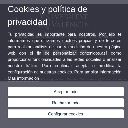
Cookies y política de
privacidad
Tu privacidad es importante para nosotros. Por ello te
Máster Universitario en Pensamiento Filosófico
informamos que utilizamos cookies propias y de terceros
Contemporáneo
para realizar análisis de uso y medición de nuestra página
web con el fin de personalizar contenidos,así como
proporcionar funcionalidades a las redes sociales o analizar
nuestro tráfico. Para continuar acepta o modifica la
configuración de nuestras cookies. Para ampliar información
© 2026 UV. - València.Telèfon: 96
Más información
Aviso legal
|
Accesibilidad
|
Política privacidad
|
Cookies
|
Transparencia
|
Bústia de contacte
Aceptar todo
Rechazar todo
Configurar cookies