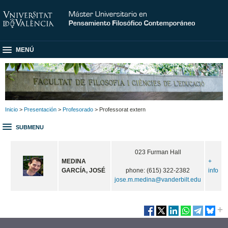
MENÚ
Inicio
>
Presentación
>
Profesorado
> Professorat extern
SUBMENU
023 Furman Hall
MEDINA
+
GARCÍA, JOSÉ
phone: (615) 322-2382
info
jose.m.medina@vanderbilt.edu