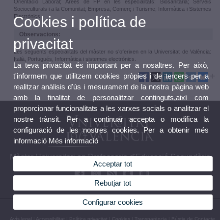
Orientació Laboral; Àrees de FP en les especialitats: Biosanitària; Serveis
Socioculturals i a la Comunitat; Empresa, Comerç i Turisme; Informàtica i Sistemes
Electrònics.
Cookies i política de
Observacions:
privacitat
Les següents especialitats del màster no s'oferixen en la Universitat de València:
Italià, Portugués, Informàtica i sistemes electrònics.
La teva privacitat és important per a nosaltres. Per això,
t'informem que utilitzem cookies pròpies i de tercers per a
realitzar anàlisis d'ús i mesurament de la nostra pàgina web
amb la finalitat de personalitzar continguts,així com
proporcionar funcionalitats a les xarxes socials o analitzar el
nostre trànsit. Per a continuar accepta o modifica la
configuració de les nostres cookies. Per a obtenir més
informació
Més informació
Màster Universitari en Professor/a d'Educació Secundària
Acceptar tot
Rebutjar tot
Configurar cookies
© 2026 UV. - Av. Tarongers, 4. 46020 València. Telèfon: 963983966
Avís legal
|
Accessibilitat
|
Política privacitat
|
Cookies
|
Transparència
|
Bústia de Contacte