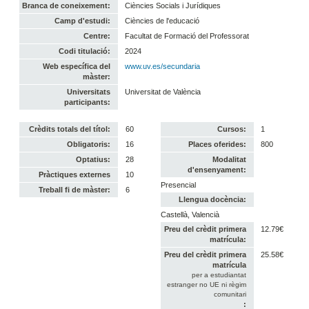
Branca de coneixement:
Ciències Socials i Jurídiques
Camp d'estudi:
Ciències de l'educació
Centre:
Facultat de Formació del Professorat
Codi titulació:
2024
Web específica del
www.uv.es/secundaria
màster:
Universitats
Universitat de València
participants:
Crèdits totals del títol:
60
Cursos:
1
Obligatoris:
16
Places oferides:
800
Optatius:
28
Modalitat
d'ensenyament:
Pràctiques externes
10
Presencial
Treball fi de màster:
6
Llengua docència:
Castellà, Valencià
Preu del crèdit primera
12.79€
matrícula:
Preu del crèdit primera
25.58€
matrícula
per a estudiantat
estranger no UE ni règim
comunitari
: