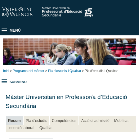
MENÚ
Inici
>
Programa del màster
>
Pla d'estudis i Qualitat
> Pla d'estudis i Qualitat
SUBMENU
Màster Universitari en Professor/a d'Educació
Secundària
Resum
Pla d'estudis
Competències
Accés i admissió
Mobilitat
Inserció laboral
Qualitat