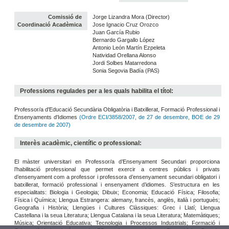
Comissió de
Jorge Lizandra Mora (Director)
Coordinació Acadèmica
Jose Ignacio Cruz Orozco
Juan García Rubio
Bernardo Gargallo López
Antonio León Martín Ezpeleta
Natividad Orellana Alonso
Jordi Solbes Matarredona
Sonia Segovia Badía (PAS)
Professions regulades per a les quals habilita el títol:
Professor/a d'Educació Secundària Obligatòria i Batxillerat, Formació Professional i
Ensenyaments d'Idiomes
(Ordre ECI/3858/2007, de 27 de desembre, BOE de 29
de desembre de 2007)
Interès acadèmic, científic o professional:
El màster universitari en Professor/a d’Ensenyament Secundari proporciona
l’habilitació professional que permet exercir a centres públics i privats
d’ensenyament com a professor i professora d’ensenyament secundari obligatori i
batxillerat, formació professional i ensenyament d’idiomes. S’estructura en les
especialitats: Biologia i Geologia; Dibuix; Economia; Educació Física; Filosofia;
Física i Química; Llengua Estrangera: alemany, francès, anglès, italià i portuguès;
Geografia i Història; Llengües i Cultures Clàssiques: Grec i Llatí; Llengua
Castellana i la seua Literatura; Llengua Catalana i la seua Literatura; Matemàtiques;
Música; Orientació Educativa; Tecnologia i Processos Industrials; Formació i