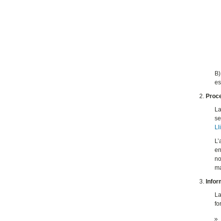
B
es
Proc
La
se
Ll
L’
en
no
ma
Infor
La
fo