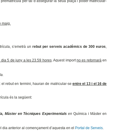
prematrícula per tal d’assegurar la seua plaça i poder matricular-
e maig.
rícula,
s’emetrà un
rebut per serveis acadèmics de
300 euros
,
 dia 5 de juny a les 23.59 hores
. Aquest import
no es retornarà
en
la.
el rebut en termini, hauran de matricular-se
entre el 13 i el 16 de
rícula és la següent:
ria, Màster en Tècniques Experimentals
en
Química i Màster en
r el dia anterior al començament d’aquesta en el
Portal de Serveis
.