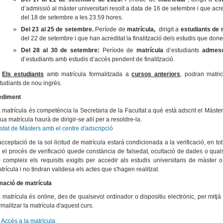
d’admissió al màster universitari resolt a data de 16 de setembre i que acr
del 18 de setembre a les 23.59 hores.
Del 23 al 25 de setembre.
Període de
matrícula,
dirigit a
estudiants de 
del 22 de setembre i que han acreditat la finalització dels estudis que do
D
el 28 al 30 de setembre
:
Període de
matrícula
d’estudiants
admeso
d’estudiants amb estudis d’accés pendent de finalització.
)
Els estudiants
amb matrícula formalitzada a
cursos anteriors
, podran matri
tudiants de nou ingrés.
ediment
 matrícula és competència la Secretaria de la Facultat a què està adscrit el Màster,
ua matrícula haurà de dirigir-se allí per a resoldre-la.
istat de Màsters amb el centre d'adscripció
acceptació de la sol·licitud de matrícula estarà condicionada a la verificació, en 
 el procés de verificació quede constància de falsedat, ocultació de dades o qual
 compleix els requisits exigits per accedir als estudis universitaris de màster 
trícula i no tindran validesa els actes que s'hagen realitzat.
mació de matrícula
 matrícula és online, des de qualsevol ordinador o dispositiu electrònic, per mitjà 
rmalitzar la matrícula d'aquest curs.
Accés a la matrícula