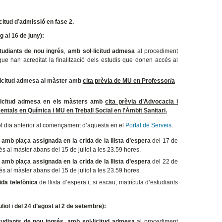
itud d’admissió en fase 2.
 al 16 de juny):
tudiants de nou ingrés
,
amb sol·licitud admesa
al procediment
que han acreditat la finalització dels estudis que donen accés al
licitud admesa al màster amb
cita prèvia de MU en Professor/a
·licitud admesa en els màsters amb
cita prèvia d’Advocacia i
mentals en Química i MU
en Treball Social en l'Àmbit Sanitari
.
r el dia anterior al començament d’aquesta en el
Portal de Serveis
.
 amb plaça assignada en la crida de la llista d’espera
del 17 de
cés al màster
abans del 15 de juliol a les 23.59 hores.
 amb plaça assignada en la crida de la llista d’espera
del 22 de
cés al màster
abans del 15 de juliol a les 23.59 hores.
da telefònica
de llista d’espera i, si escau, matrícula d’estudiants
iol i del 24 d’agost al 2 de setembre):
tudiants de nou ingrés
,
amb sol·licitud admesa
al procediment