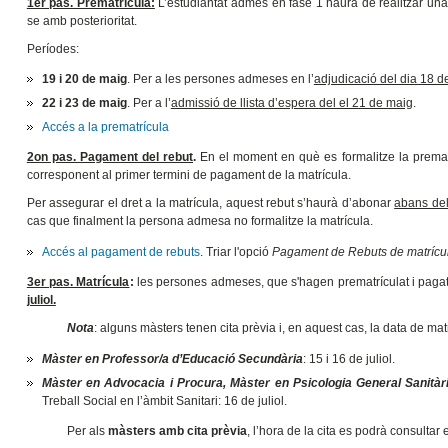
1er pas. Prematrícula:
L’estudiantat admés en fase 1 haurà de realitzar una 
se amb posterioritat.
Períodes:
19 i 20 de maig
. Per a les persones admeses en l’
adjudicació del dia 18 d
22 i 23 de maig
. Per a l’
admissió de llista d’espera del el 21 de maig
.
Accés a la prematrícula
2on pas. Pagament del rebut
.
En el moment en què es formalitze la premat
corresponent al primer termini de pagament de la matrícula.
Per assegurar el dret a la matrícula, aquest rebut s’haurà d’abonar
abans del
cas que finalment la persona admesa no formalitze la matrícula.
Accés al pagament de rebuts
. Triar l'opció
Pagament de Rebuts de matrícu
3er pas. Matrícula
:
les persones admeses, que s'hagen prematrículat i pagat 
juliol.
Nota
: alguns màsters tenen cita prèvia i, en aquest cas, la data de mat
Màster en Professor/a d’Educació Secundària
: 15 i 16 de juliol.
Màster en Advocacia i Procura, Màster en Psicologia General Sanità
Treball Social en l’àmbit Sanitari: 16 de juliol.
Per als
màsters amb cita prèvia
, l’hora de la cita es podrà consulta