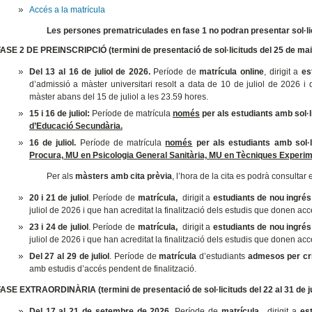
Accés a la matrícula
Les persones prematriculades en fase 1 no podran presentar sol·lic
FASE 2 DE PREINSCRIPCIÓ (termini de presentació de sol·licituds del 25 de maig
Del
13 al 16 de juliol de 2026.
Període de
matrícula online
, dirigit a
es
d’admissió a màster universitari resolt a data de 10 de juliol de 2026 i 
màster
abans del 15 de juliol a les 23.59 hores.
15 i 16 de juliol:
Període de matrícula
només
per als estudiants amb sol·
d’Educació Secundària.
16 de juliol.
Període de matrícula
només
per als estudiants amb sol
Procura, MU en Psicologia General Sanitària, MU en Tècniques Experi
Per als
màsters amb cita prèvia
, l’hora de la cita es podrà consulta
20 i 21 de juliol
. Període de
matrícula,
dirigit a
estudiants de nou ingrés
juliol de 2026 i que han acreditat la finalització dels estudis que donen ac
23 i 24 de juliol
. Període de
matrícula,
dirigit a
estudiants de nou ingrés
juliol de 2026 i que han acreditat la finalització dels estudis que donen ac
Del 27 al 29 de juliol
. Període de
matrícula
d’estudiants
admesos per cri
amb estudis d’accés pendent de finalització.
FASE EXTRAORDINÀRIA (termini de presentació de sol·licituds del 22 al 31 de jul
Del 17 al 21 de setembre de 2026.
Període de
matrícula
, dirigit a
es