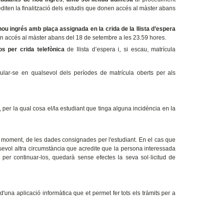
editen la finalització dels estudis que donen accés al màster
abans
nou ingrés amb plaça assignada en la crida de la llista d’espera
nen accés al màster
abans del 18 de setembre a les 23.59 hores.
s per crida telefònica
de llista d’espera i, si escau, matrícula
cular-se en qualsevol
dels períodes de matrícula oberts per als
 per la qual cosa el/la estudiant que tinga alguna incidència en la
tot moment, de les dades consignades per l'estudiant. En el cas que
sevol altra circumstància que acredite que la persona interessada
o per continuar-los, quedarà sense efectes la seva sol·licitud de
d'una aplicació informàtica que et permet fer tots els tràmits per a