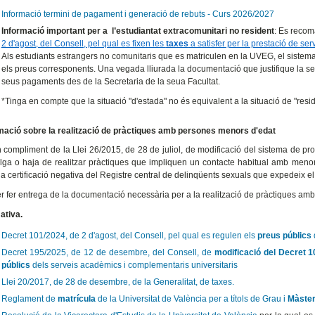
Informació termini de pagament i generació de rebuts - Curs 2026/2027
Informació important per a l’estudiantat extracomunitari no resident
: Es recom
2 d'agost, del Consell, pel qual es fixen les
taxes
a satisfer per la prestació de se
Als estudiants estrangers no comunitaris que es matriculen en la UVEG, el sistema 
els preus corresponents. Una vegada lliurada la documentació que justifique la se
seus pagaments des de la Secretaria de la seua Facultat.
*Tinga en compte que la situació "d'estada" no és equivalent a la situació de "resi
mació sobre la realització de pràctiques amb persones menors d'edat
 compliment de la Llei 26/2015, de 28 de juliol, de modificació del sistema de prote
lga o haja de realitzar pràctiques que impliquen un contacte habitual amb menors 
a certificació negativa del Registre central de delinqüents sexuals que expedeix el
r fer entrega de la documentació necessària per a la realització de pràctiques a
ativa.
Decret 101/2024, de 2 d'agost, del Consell, pel qual es regulen els
preus públics
Decret 195/2025, de 12 de desembre, del Consell, de
modificació del Decret 
públics
dels serveis acadèmics i complementaris universitaris
Llei 20/2017, de 28 de desembre, de la Generalitat, de taxes.
Reglament de
matrícula
de la Universitat de València per a títols de Grau i
Màste