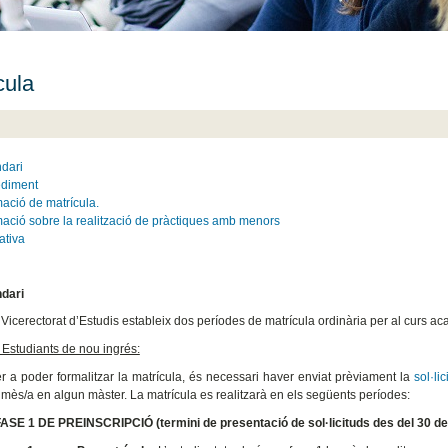
cula
dari
ediment
mació de matrícula.
mació sobre la realització de pràctiques amb menors
tiva
dari
 Vicerectorat d’Estudis estableix dos períodes de matrícula ordinària per al curs 
 Estudiants de nou ingrés:
r a poder formalitzar la matrícula, és necessari haver enviat prèviament la
sol·li
mès/a en algun màster. La matrícula es realitzarà en els següents períodes:
FASE 1 DE PREINSCRIPCIÓ (termini de presentació de sol·licituds des del 30 de 