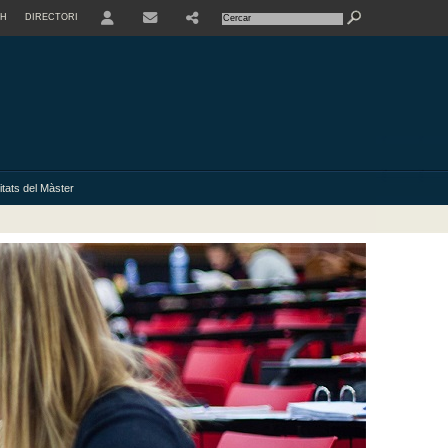
SH
DIRECTORI
USER
itats del Màster