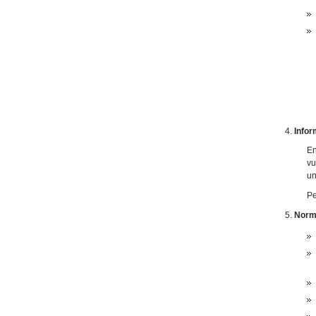
Infor
En
vu
un
Pe
Norm