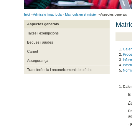
Inici
>
Admissió i matrícula
>
Matrícula en el màster
> Aspectes generals
Matrí
Aspectes generals
Taxes i exempcions
Beques i ajudes
Calen
Carnet
Proc
Infor
Assegurança
Infor
Transferència i reconeixement de crèdits
Norma
Calen
El
A)
Pe
ad
- 