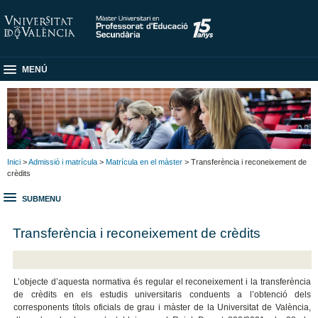
MENÚ
Inici
>
Admissió i matrícula
>
Matrícula en el màster
> Transferència i reconeixement de
crèdits
SUBMENU
Transferència i reconeixement de crèdits
L’objecte d’aquesta normativa és regular el reconeixement i la transferència
de crèdits en els estudis universitaris conduents a l’obtenció dels
corresponents títols oficials de grau i màster de la Universitat de València,