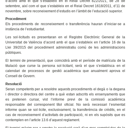
d’acord amb el que s’estableix en el Reial Decret 822/2021, de 28 de
setembre, així com el que s’estableix en el Reial Decret 1618/2011, d’11 de
novembre, sobre reconeixement d’estudis en l’àmbit de l’educació superior.
Procediment
Els procediments de reconeixement o transferència hauran d’iniciar-se a
instància de l’estudiantat.
Les sol·licituds es presentaran en el Registre Electrònic General de la
Universitat de València d’acord amb el que s’estableix en l’article 16 de la
Llei 39/2015 del procediment administratiu comú de les administracions
públiques.
El termini de presentació, que coincidirà amb el període de matrícula de la
titulació que curse la persona sol·licitant, serà el que s’establisca en el
calendari de processos de gestió acadèmica que anualment aprova el
Consell de Govern.
Resolució
Seran competents per a resoldre aquests procediments el degà o la degana
i director o directora del centre a què estan adscrits els ensenyaments que
es pretenen cursar, vist l’informe previ de la comissió acadèmica
responsable del corresponent títol oficial. No serà necessari l’esmentat
informe quan se sol·licite, exclusivament, la transferència de crèdits, en el
cas de reconeixement d’activitats de participació, ni en els supòsits que es
contemplen en l’article 13.6 d’aquest reglament.