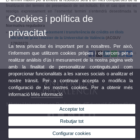
El termini màxim per a emetre la resolució serà d’un mes comptat des de la
finalització del termini de presentació de sol·licituds. En el cas que no es
resolga expressament en l’esmentat termini s’entendrà desestimada la
Cookies i política de
petició.
Normativa reguladora
privacitat
Reglament de reconeixement i transferència de crèdits en títols
oficials de grau i màster de la Universitat de València
(ACGUV
178/2023)
La teva privacitat és important per a nosaltres. Per això,
t'informem que utilitzem cookies pròpies i de tercers per a
realitzar anàlisis d'ús i mesurament de la nostra pàgina web
amb la finalitat de personalitzar continguts,així com
proporcionar funcionalitats a les xarxes socials o analitzar el
nostre trànsit. Per a continuar accepta o modifica la
configuració de les nostres cookies. Per a obtenir més
informació
Més informació
Màster Universitari en Professor/a d'Educació Secundària
Acceptar tot
Rebutjar tot
Configurar cookies
© 2026 UV. - Av. Tarongers, 4. 46020 València. Telèfon: 963983966