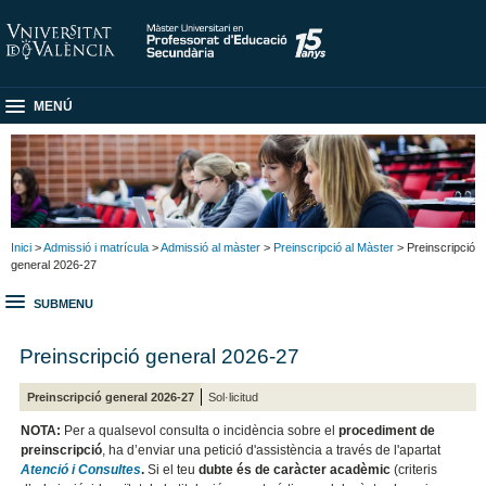
MENÚ
Inici
>
Admissió i matrícula
>
Admissió al màster
>
Preinscripció al Màster
> Preinscripció
general 2026-27
SUBMENU
Preinscripció general 2026-27
Preinscripció general 2026-27
Sol·licitud
NOTA:
Per a qualsevol consulta o incidència sobre el
procediment de
preinscripció
, ha d’enviar una petició d'assistència a través de l'apartat
Atenció i Consultes
.
Si el teu
dubte és de caràcter acadèmic
(criteris