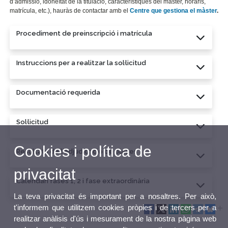
d’admissió, idoneïtat de la titulació, característiques del màster, horaris,
matrícula, etc.), hauràs de contactar amb el
Centre que gestiona el màster
.
Procediment de preinscripció i matrícula
Instruccions per a realitzar la sol·licitud
Documentació requerida
Sol·licitud
Cookies i política de
Resultats de l'adjudicació de places
privacitat
Calendari fases 1, 2 i fase extraordinària
La teva privacitat és important per a nosaltres. Per això,
t'informem que utilitzem cookies pròpies i de tercers per a
realitzar anàlisis d'ús i mesurament de la nostra pàgina web