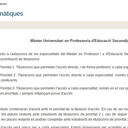
iques
màtiques
Máster Universitari en Professor/a d'Educació Secundàr
ccés a cadascuna de les especialitats del Màster en Professor / a d'Educació Se
 priorització de titulacions:
Prioritat 1: Titulacions que permeten l'accés directe, i de forma preferent, a cada esp
 Prioritat 2: Titulacions que permeten l'accés directe a cada especialitat, només
s preferents.
Prioritat 3: Titulacions que permeten l'accés a cada especialitat, només en el cas q
ors prioritats, i sempre mitjançant prova d'accés
cituds s'ordenaran d'acord amb la prioritat de la titulació d'accés. En cas de ser m
 les places restants amb estudiants de titulacions de prioritat 2 i, cas de seguir 
2, les places restants es podran completar amb estudiants de titulacions de priorita
d'accés serà única per a cada especialitat. Estarà dissenyada per acreditar el d