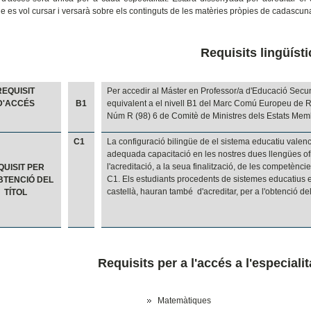
e es vol cursar i versarà sobre els continguts de les matèries pròpies de cadascuna
Requisits lingüísti
REQUISIT
Per accedir al Máster en Professor/a d'Educació Secun
D'ACCÉS
B1
equivalent a el nivell B1 del Marc Comú Europeu de 
Núm R (98) 6 de Comitè de Ministres dels Estats Mem
C1
La configuració bilingüe de el sistema educatiu valenc
adequada capacitació en les nostres dues llengües ofici
l'acreditació, a la seua finalització, de les competènci
QUISIT PER
C1. Els estudiants procedents de sistemes educatius e
OBTENCIÓ DEL
castellà, hauran també d'acreditar, per a l'obtenció del t
TÍTOL
Requisits per a l'accés a l'especial
Matemàtiques