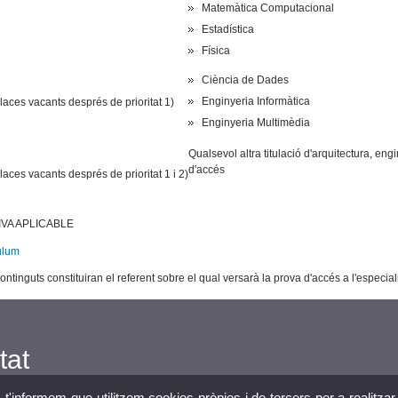
Matemàtica Computacional
Estadística
Física
Ciència de Dades
Enginyeria Informàtica
places vacants després de prioritat 1)
Enginyeria Multimèdia
Qualsevol altra titulació d'arquitectura, eng
d'accés
places vacants després de prioritat 1 i 2)
VA APLICABLE
ulum
ntinguts constituiran el referent sobre el qual versarà la prova d'accés a l'especiali
tat
, t'informem que utilitzem cookies pròpies i de tercers per a realitzar