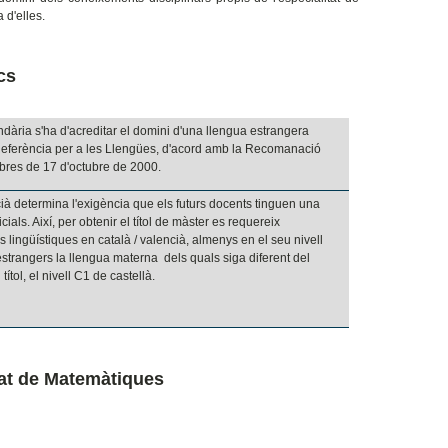
 d'elles.
cs
dària s'ha d'acreditar el domini d'una llengua estrangera
Referència per a les Llengües, d'acord amb la Recomanació
bres de 17 d'octubre de 2000.
ià determina l'exigència que els futurs docents tinguen una
als. Així, per obtenir el títol de màster es requereix
es lingüístiques en català / valencià, almenys en el seu nivell
strangers la llengua materna dels quals siga diferent del
ítol, el nivell C1 de castellà.
itat de Matemàtiques