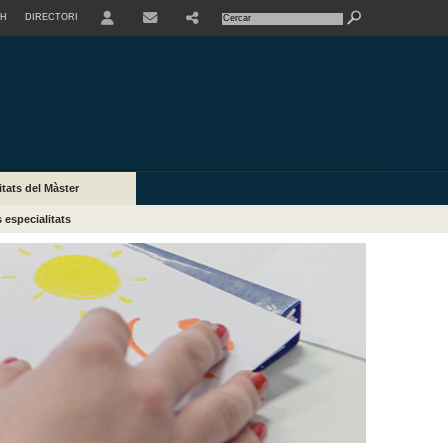
SH
DIRECTORI
USER
itats del Màster
 especialitats