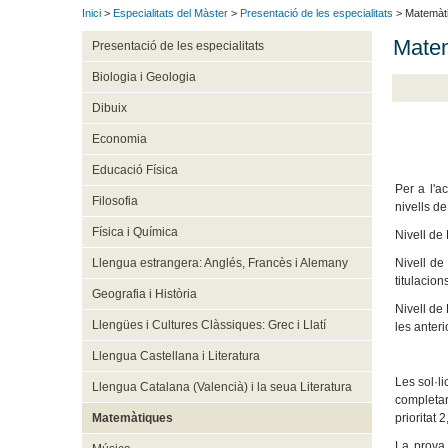
Inici
>
Especialitats del Màster
>
Presentació de les especialitats
> Matemàt
Mate
Presentació de les especialitats
Biologia i Geologia
Dibuix
Economia
Educació Física
Per a l'a
Filosofia
nivells de
Física i Química
Nivell de 
Nivell de
Llengua estrangera: Anglés, Francès i Alemany
titulacion
Geografia i Història
Nivell de 
Llengües i Cultures Clàssiques: Grec i Llatí
les anteri
Llengua Castellana i Literatura
Les sol·li
Llengua Catalana (Valencià) i la seua Literatura
completar
Matemàtiques
prioritat 
La prova 