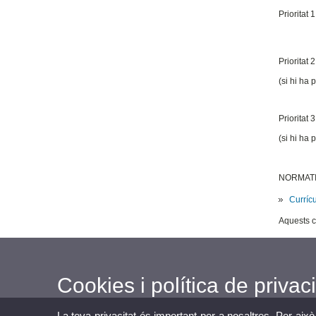
Prioritat 1
Prioritat 2
(si hi ha 
Prioritat 3
(si hi ha 
NORMATI
Curríc
Aquests co
Cookies i política de privaci
La teva privacitat és important per a nosaltres. Per això