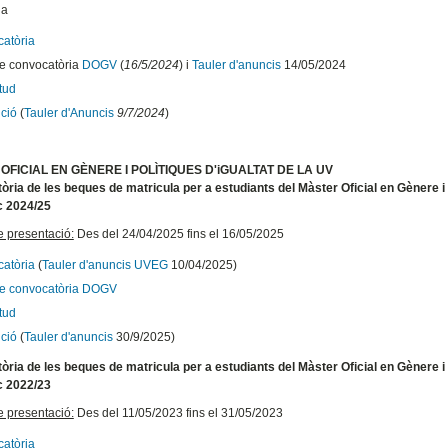
na
atòria
te convocatòria
DOGV
(
16/5/2024
) i
Tauler d'anuncis
14/05/2024
itud
ució
(
Tauler d'Anuncis
9/7/2024
)
OFICIAL EN GÈNERE I POLÌTIQUES D'iGUALTAT DE LA UV
ria de les beques de matricula per a estudiants del Màster Oficial en Gènere i P
 2024/25
e presentació:
Des del 24/04/2025 fins el 16/05/2025
atòria
(
Tauler d'anuncis UVEG
10/04/2025)
te convocatòria DOGV
itud
ció
(
Tauler d'anuncis
30/9/2025)
ria de les beques de matricula per a estudiants del Màster Oficial en Gènere i P
 2022/23
e presentació:
Des del 11/05/2023 fins el 31/05/2023
atòria