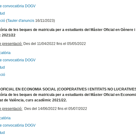
te convocatòria DOGV
itud
ció
(
Tauler d'anuncis
16/11/2023)
ria de les beques de matricula per a estudiants del Màster Oficial en Gènere i P
 2021/22
e presentació:
Des del 11/04/2022 fins el 05/05/2022
atòria
te convocatòria DOGV
itud
ció
OFICIAL EN ECONOMIA SOCIAL (COOPERATIVES I ENTITATS NO LUCRATIVES
ria de les beques de matricula per a estudiants del Màster Oficial en Economia 
at de València, curs acadèmic 2021/22.
e presentació:
Des del 14/06/2022 fins el 05/07/2022
atòria
te convocatòria DOGV
itud