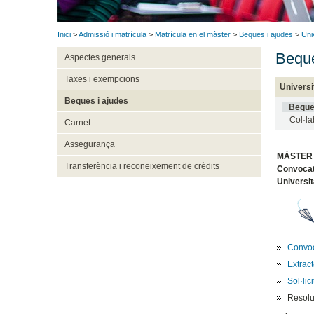
Inici
>
Admissió i matrícula
>
Matrícula en el màster
>
Beques i ajudes
>
Uni
Beque
Aspectes generals
Taxes i exempcions
Universi
Beques i ajudes
Beque
Col·la
Carnet
Assegurança
MÀSTER 
Transferència i reconeixement de crèdits
Convocatò
Universit
Convoc
Extrac
Sol·lic
Resolu