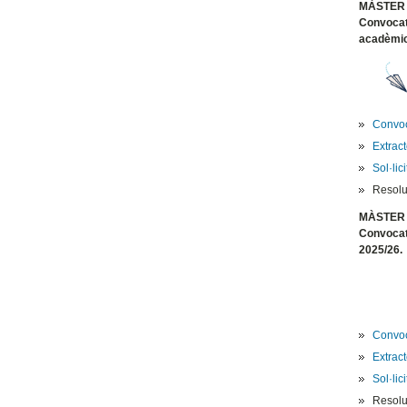
MÀSTER 
Convocatò
acadèmic
Convoc
Extrac
Sol·lic
Resolu
MÀSTER 
Convocatò
2025/26.
Convoc
Extrac
Sol·lic
Resolu