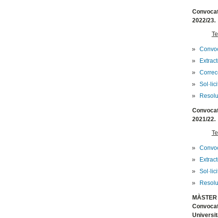
Convocatò
2022/23.
Te
Convoc
Extrac
Correcc
Sol·lic
Resolu
Convocatò
2021/22.
Te
Convoc
Extrac
Sol·lic
Resolu
MÀSTER 
Convocat
Universit