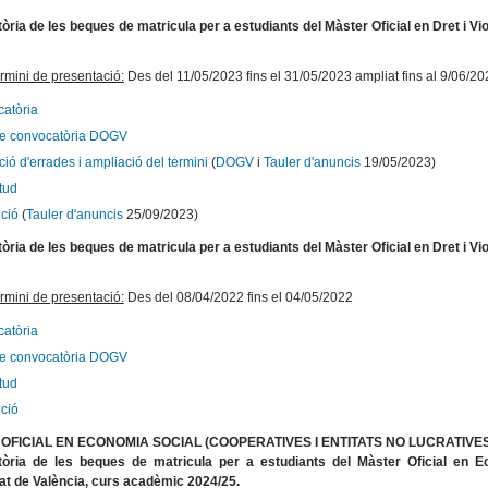
ria de les beques de matricula per a estudiants del Màster Oficial en Dret i Vi
rmini de presentació:
Des del 11/05/2023 fins el 31/05/2023 ampliat fins al 9/06/20
atòria
te convocatòria DOGV
ió d'errades i ampliació del termini
(
DOGV
i
Tauler d'anuncis
19/05/2023)
itud
ció
(
Tauler d'anuncis
25/09/2023)
ria de les beques de matricula per a estudiants del Màster Oficial en Dret i Vi
rmini de presentació:
Des del 08/04/2022 fins el 04/05/2022
atòria
te convocatòria DOGV
itud
ció
OFICIAL EN ECONOMIA SOCIAL (COOPERATIVES I ENTITATS NO LUCRATIVES
òria de les beques de matricula per a estudiants del Màster Oficial en Ec
at de València, curs acadèmic 2024/25.