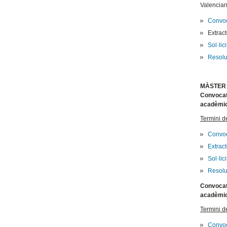
Valencia
Convoc
Extrac
Sol·lic
Resol
MÀSTER 
Convocatò
acadèmic
Termini d
Convoc
Extrac
Sol·lic
Resolu
Convocatò
acadèmic
Termini d
Convoc