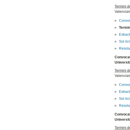
Termini d
Valencia
Convoc
Termin
Extrac
Sol·lic
Resol
Convocatò
Universit
Termini d
Valencia
Convoc
Extrac
Sol·lic
Resolu
Convocatò
Universit
Termini d