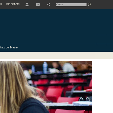
SH
DIRECTORI
USER
itats del Màster