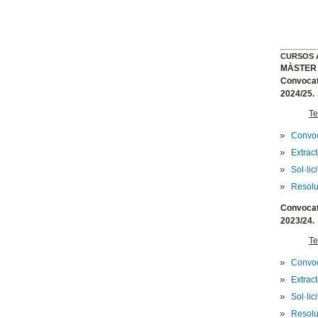
CURSOS 
MÀSTER 
Convocatò
2024/25.
Te
Convoc
Extrac
Sol·lic
Resolu
Convocatò
2023/24.
Te
Convoc
Extrac
Sol·lic
Resolu