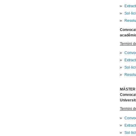
Extrac
Sol·lic
Resolu
Convocatò
acadèmic
Termini d
Convoc
Extrac
Sol·lic
Resolu
MÀSTER 
Convocatò
Universit
Termini d
Convoc
Extrac
Sol·lic