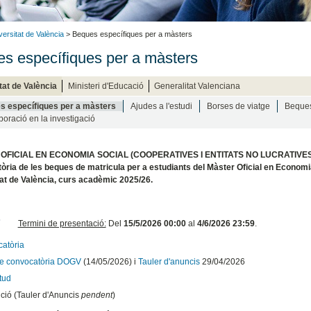
versitat de València
> Beques específiques per a màsters
s específiques per a màsters
tat de València
Ministeri d'Educació
Generalitat Valenciana
s específiques per a màsters
Ajudes a l'estudi
Borses de viatge
Beque
boració en la investigació
OFICIAL EN ECONOMIA SOCIAL (COOPERATIVES I ENTITATS NO LUCRATIVES
ria de les beques de matricula per a estudiants del Màster Oficial en Economia 
at de València, curs acadèmic 2025/26.
Termini de presentació:
D
el
15/5/2026 00:00
al
4/6/2026 23:59
.
atòria
te convocatòria DOGV
(14/05/2026) i
Tauler d'anuncis
29/04/2026
itud
ció (Tauler d'Anuncis
pendent
)