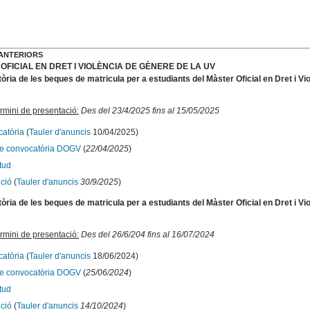
ANTERIORS
OFICIAL EN DRET I VIOLÈNCIA DE GÈNERE DE LA UV
ria de les beques de matricula per a estudiants del Màster Oficial en Dret i Vi
rmini de presentació:
Des del 23/4/2025 fins al 15/05/2025
atòria
(
Tauler d'anuncis
10/04/2025)
te convocatòria DOGV
(
22/04/2025
)
itud
ció
(
Tauler d'anuncis
30/9/2025
)
ria de les beques de matricula per a estudiants del Màster Oficial en Dret i Vi
rmini de presentació:
Des del 26/6/204 fins al 16/07/2024
atòria
(
Tauler d'anuncis
18/06/2024)
te convocatòria DOGV
(
25/06/2024
)
itud
ció
(
Tauler d'anuncis
14/10/2024
)