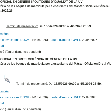
OFICIAL EN GÈNERE I POLÌTIQUES D'iGUALTAT DE LA UV
ria de les beques de matricula per a estudiants del Màster Oficial en Gènere i P
 2025/26
Termini de presentació:
D
el
15/5/2026 00:00
al
4/6/2026 23:59
.
atòria
te convocatòria DOGV
(14/05/2026) i
Tauler d'anuncis UVEG
29/04/2026
itud
ció
(
Tauler d'anuncis pendent)
OFICIAL EN DRET I VIOLÈNCIA DE GÈNERE DE LA UV
ria de les beques de matricula per a estudiants del Màster Oficial en Dret i Vi
Termini de presentació:
D
el
15/5/2026 00:00
al
4/6/2026 23:59
.
atòria
te convocatòria DOGV
(14/05/2026) i
Tauler d'anuncis UVEG
29/04/2026
itud
ció
(
Tauler d'anuncis
pendent
)