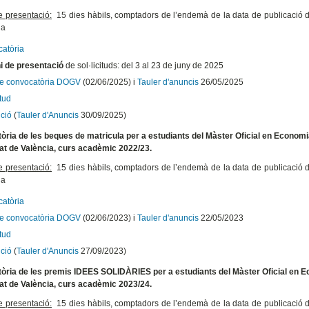
e presentació:
15 dies hàbils, comptadors de l’endemà de la data de publicació de 
na
atòria
i de presentació
de sol·licituds: del 3 al 23 de juny de 2025
te convocatòria DOGV
(02/06/2025) i
Tauler d'anuncis
26/05/2025
itud
ució
(
Tauler d'Anuncis
30/09/2025)
ria de les beques de matricula per a estudiants del Màster Oficial en Economia 
at de València, curs acadèmic 2022/23.
e presentació:
15 dies hàbils, comptadors de l’endemà de la data de publicació de 
na
atòria
te convocatòria DOGV
(02/06/2023) i
Tauler d'anuncis
22/05/2023
itud
ció
(
Tauler d'Anuncis
27/09/2023)
ria de les premis IDEES SOLIDÀRIES per a estudiants del Màster Oficial en Eco
at de València, curs acadèmic 2023/24.
e presentació:
15 dies hàbils, comptadors de l’endemà de la data de publicació de 