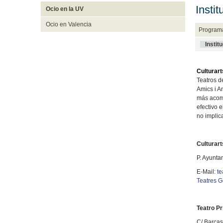
Insti
Ocio en la UV
Ocio en Valencia
Programa
Instit
Culturart
Teatros 
Amics i A
más acomp
efectivo 
no implic
Culturart
P. Ayunta
E-Mail:
te
Teatres G
Teatro Pr
C/ Barcas