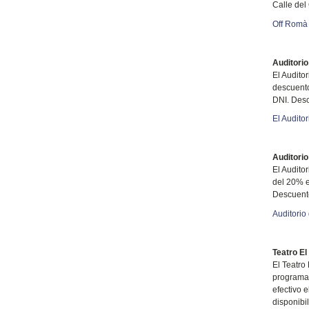
Calle del 
Off Romà
Auditorio
El Audito
descuento
DNI. Desc
El Audito
Auditorio
El Audito
del 20% e
Descuento
Auditorio
Teatro El
El Teatro
programac
efectivo 
disponibil