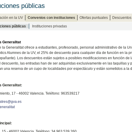
tuciones públicas
ción en la UV
Convenios con instituciones
Ofertas puntuales
Descuentos c
uciones públicas
Instituciones privadas
s Generalitat
de
la Generalitat
ofrece a estudiantes, profesorado, personal administrativo de
la Un
ntics Alumnes de
la UV
, el 25% de descuento para cualquier día de función en la 
añante). Los descuentos están sujetos a posibles modificaciones en función de l
el descuento, las entradas han de ser adquiridas exclusivamente en las taquillas y
an una reserva de un cupo de localidades por espectáculo y están sometidos a la di
s Generalitat:
miento, 17 - 46002 Valencia. Teléfono: 963539217
atres@gva.es
eneralitat
incipal:
, 15 - 46002 Valencia. Teléfono: 34 963 539 260