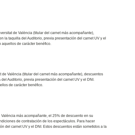
versitat de València (titular del carnet más acompañante),
 la taquilla del Auditorio, previa presentación del carnet UV y el
 aquellos de carácter benéfico.
t
de València (titular del carnet más acompañante), descuentos
 del Auditorio, previa presentación del carnet UV y el DNI.
llos de carácter benéfico.
 València más acompañante, el 25% de descuento en su
ndiciones de contratación de los espectáculos. Para hacer
ción del carnet UV y el DNI. Estos descuentos están sometidos a la