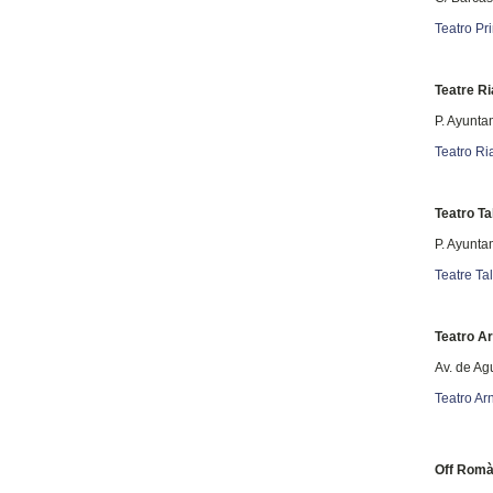
Teatro Pri
Teatre Ri
P. Ayunta
Teatro Ria
Teatro Tal
P. Ayunta
Teatre Tal
Teatro A
Av. de Ag
Teatro Ar
Off Romà