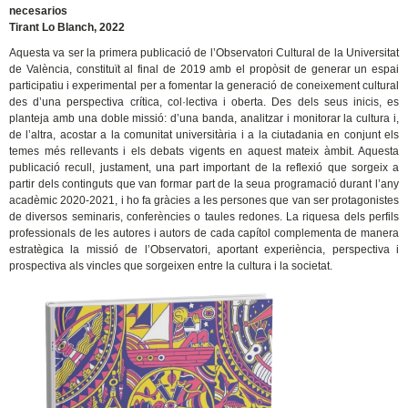
necesarios
Tirant Lo Blanch, 2022
Aquesta va ser la primera publicació de l’Observatori Cultural de la Universitat
de València, constituït al final de 2019 amb el propòsit de generar un espai
participatiu i experimental per a fomentar la generació de coneixement cultural
des d’una perspectiva crítica, col·lectiva i oberta. Des dels seus inicis, es
planteja amb una doble missió: d’una banda, analitzar i monitorar la cultura i,
de l’altra, acostar a la comunitat universitària i a la ciutadania en conjunt els
temes més rellevants i els debats vigents en aquest mateix àmbit. Aquesta
publicació recull, justament, una part important de la reflexió que sorgeix a
partir dels continguts que van formar part de la seua programació durant l’any
acadèmic 2020-2021, i ho fa gràcies a les persones que van ser protagonistes
de diversos seminaris, conferències o taules redones. La riquesa dels perfils
professionals de les autores i autors de cada capítol complementa de manera
estratègica la missió de l’Observatori, aportant experiència, perspectiva i
prospectiva als vincles que sorgeixen entre la cultura i la societat.