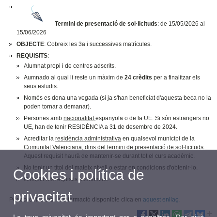
Termini de presentació de sol·licituds
: de 15/05/2026 al
15/06/2026
OBJECTE
: Cobreix les 3a i successives matrícules.
REQUISITS
:
Alumnat propi i de centres adscrits.
Aumnado al qual li reste un màxim de
24 crèdits
per a finalitzar els
seus estudis.
Només es dona una vegada (si ja s'han beneficiat d'aquesta beca no la
poden tornar a demanar).
Persones amb
nacionalitat
espanyola o de la UE. Si són estrangers no
UE, han de tenir RESIDÈNCIA a 31 de desembre de 2024.
Acreditar la
residència administrativa
en qualsevol municipi de la
Comunitat Valenciana
, dins del termini de presentació de sol·licituds.
Aquest requisit haurà de mantenir-se durant tot el curs acadèmic.
No tenir un títol del mateix nivell o estar en condicions d'obtenir-lo.
Cookies i política de
Complir els requisits econòmics.
privacitat
Per accedir a tota la Informació disponible clica en
aquest enllaç
.