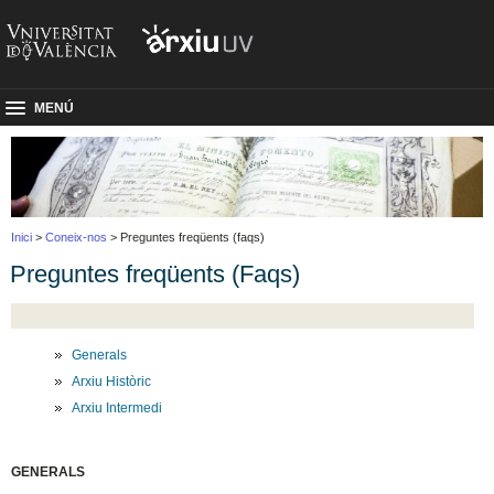
MENÚ
Inici
>
Coneix-nos
> Preguntes freqüents (faqs)
Preguntes freqüents (Faqs)
Generals
Arxiu Històric
Arxiu Intermedi
GENERALS