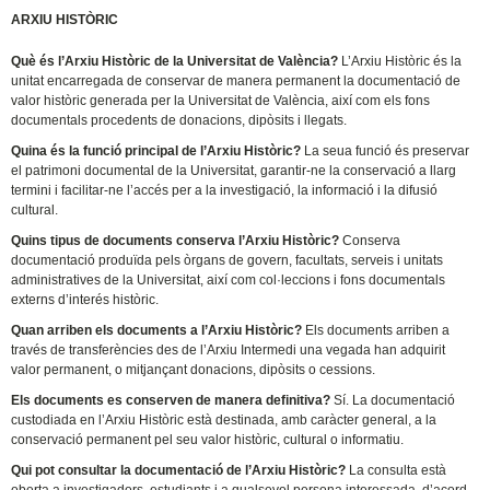
ARXIU HISTÒRIC
Què és l’Arxiu Històric de la Universitat de València?
L’Arxiu Històric és la
unitat encarregada de conservar de manera permanent la documentació de
valor històric generada per la Universitat de València, així com els fons
documentals procedents de donacions, dipòsits i llegats.
Quina és la funció principal de l’Arxiu Històric?
La seua funció és preservar
el patrimoni documental de la Universitat, garantir-ne la conservació a llarg
termini i facilitar-ne l’accés per a la investigació, la informació i la difusió
cultural.
Quins tipus de documents conserva l’Arxiu Històric?
Conserva
documentació produïda pels òrgans de govern, facultats, serveis i unitats
administratives de la Universitat, així com col·leccions i fons documentals
externs d’interés històric.
Quan arriben els documents a l’Arxiu Històric?
Els documents arriben a
través de transferències des de l’Arxiu Intermedi una vegada han adquirit
valor permanent, o mitjançant donacions, dipòsits o cessions.
Els documents es conserven de manera definitiva?
Sí. La documentació
custodiada en l’Arxiu Històric està destinada, amb caràcter general, a la
conservació permanent pel seu valor històric, cultural o informatiu.
Qui pot consultar la documentació de l’Arxiu Històric?
La consulta està
oberta a investigadors, estudiants i a qualsevol persona interessada, d’acord