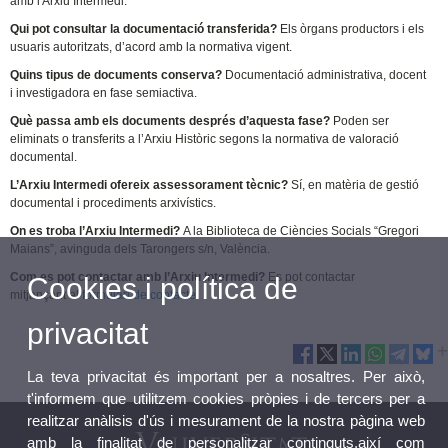
amb l'Arxiu Intermedi.
Qui pot consultar la documentació transferida?
Els òrgans productors i els
usuaris autoritzats, d’acord amb la normativa vigent.
Quins tipus de documents conserva?
Documentació administrativa, docent
i investigadora en fase semiactiva.
Què passa amb els documents després d’aquesta fase?
Poden ser
eliminats o transferits a l’Arxiu Històric segons la normativa de valoració
documental.
L’Arxiu Intermedi ofereix assessorament tècnic?
Sí, en matèria de gestió
documental i procediments arxivístics.
On es troba l’Arxiu Intermedi?
A la Biblioteca de Ciències Socials “Gregori
Maians”, avinguda dels Tarongers s/n, València.
Com es pot contactar amb l’Arxiu Intermedi?
Es pot contactar
Cookies i política de
mitjançant
el
formulari de contacte
.
privacitat
La teva privacitat és important per a nosaltres. Per això,
t'informem que utilitzem cookies pròpies i de tercers per a
realitzar anàlisis d'ús i mesurament de la nostra pàgina web
amb la finalitat de personalitzar continguts,així com