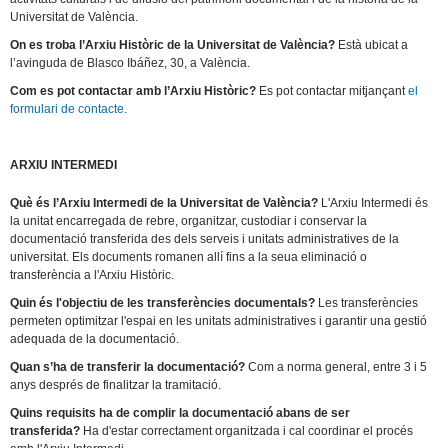
Universitat de València.
On es troba l’Arxiu Històric de la Universitat de València?
Està ubicat a
l’avinguda de Blasco Ibáñez, 30, a València.
Com es pot contactar amb l’Arxiu Històric?
Es pot contactar mitjançant
el
formulari de contacte.
ARXIU INTERMEDI
Què és l’Arxiu Intermedi de la Universitat de València?
L'Arxiu Intermedi és
la unitat encarregada de rebre, organitzar, custodiar i conservar la
documentació transferida des dels serveis i unitats administratives de la
universitat. Els documents romanen allí fins a la seua eliminació o
transferència a l'Arxiu Històric.
Quin és l'objectiu de les transferències documentals?
Les transferències
permeten optimitzar l'espai en les unitats administratives i garantir una gestió
adequada de la documentació.
Quan s’ha de transferir la documentació?
Com a norma general, entre 3 i 5
anys després de finalitzar la tramitació.
Quins requisits ha de complir la documentació abans de ser
transferida?
Ha d'estar correctament organitzada i cal coordinar el procés