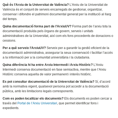
Què és l’Arxiu de la Universitat de València?
L’Arxiu de la Universitat de
València és el conjunt de serveis encarregats de gestionar, organitzar,
conservar i difondre el patrimoni documental generat per la institució al llarg
del temps.
Quina documentació forma part de l’ArxiuUV?
Forma part de l’arxiu tota la
documentació produïda pels òrgans de govern, serveis i unitats
administratives de la Universitat, així com els fons procedents de donacions o
cessions.
Per a què serveix l’ArxiuUV?
Serveix per a garantir la gestió eficient de la
documentació administrativa, assegurar la seua conservació i facilitar l’accés
a la informació per a la comunitat universitària i la ciutadania.
Quina diferència hi ha entre Arxiu Intermedi i Arxiu Històric?
L’Arxiu
Intermedi conserva documentació en fase semiactiva, mentre que l’Arxiu
Històric conserva aquella de valor permanent i interès històric.
Es pot consultar documentació de la Universitat de València?
Sí, d’acord
amb la normativa vigent, qualsevol persona pot accedir a la documentació
pública, amb les limitacions legals corresponents.
Com es poden localitzar els documents?
Els documents es poden cercar a
través del
Portal de l’Arxiu Universitari
, que permet identificar fons i
expedients.