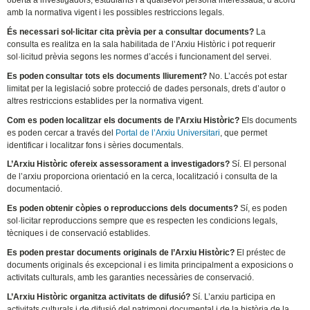
amb la normativa vigent i les possibles restriccions legals.
És necessari sol·licitar cita prèvia per a consultar documents?
La
consulta es realitza en la sala habilitada de l’Arxiu Històric i pot requerir
sol·licitud prèvia segons les normes d’accés i funcionament del servei.
Es poden consultar tots els documents lliurement?
No. L’accés pot estar
limitat per la legislació sobre protecció de dades personals, drets d’autor o
altres restriccions establides per la normativa vigent.
Com es poden localitzar els documents de l’Arxiu Històric?
Els documents
es poden cercar a través del
Portal de l’Arxiu Universitari
, que permet
identificar i localitzar fons i sèries documentals.
L’Arxiu Històric ofereix assessorament a investigadors?
Sí. El personal
de l’arxiu proporciona orientació en la cerca, localització i consulta de la
documentació.
Es poden obtenir còpies o reproduccions dels documents?
Sí, es poden
sol·licitar reproduccions sempre que es respecten les condicions legals,
tècniques i de conservació establides.
Es poden prestar documents originals de l’Arxiu Històric?
El préstec de
documents originals és excepcional i es limita principalment a exposicions o
activitats culturals, amb les garanties necessàries de conservació.
L’Arxiu Històric organitza activitats de difusió?
Sí. L’arxiu participa en
activitats culturals i de difusió del patrimoni documental i de la història de la