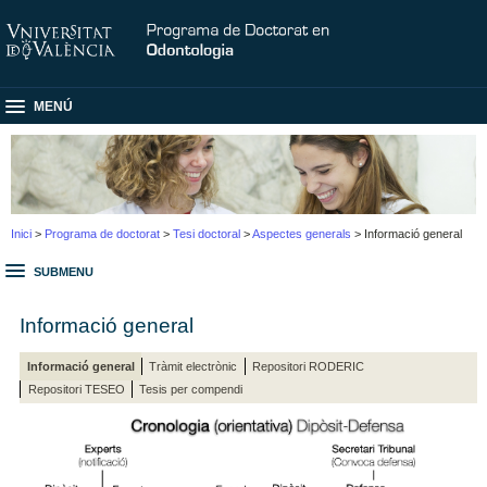
MENÚ
Inici
>
Programa de doctorat
>
Tesi doctoral
>
Aspectes generals
> Informació general
SUBMENU
Informació general
Informació general
Tràmit electrònic
Repositori RODERIC
Repositori TESEO
Tesis per compendi