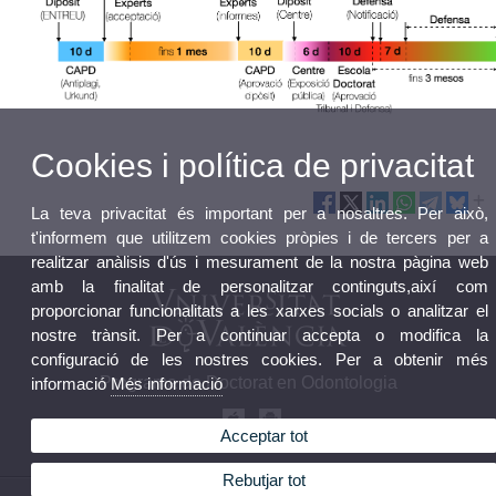
Cookies i política de privacitat
La teva privacitat és important per a nosaltres. Per això,
t'informem que utilitzem cookies pròpies i de tercers per a
realitzar anàlisis d'ús i mesurament de la nostra pàgina web
amb la finalitat de personalitzar continguts,així com
proporcionar funcionalitats a les xarxes socials o analitzar el
nostre trànsit. Per a continuar accepta o modifica la
configuració de les nostres cookies. Per a obtenir més
Programa de Doctorat en Odontologia
informació
Més informació
Acceptar tot
Rebutjar tot
© 2026 UV. - Programa de Doctorat en. Telèfon: 96