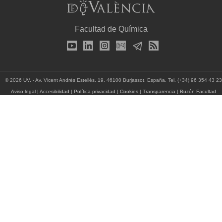
Facultad de Química
© 2026 UV. - Av. Vicent Andrés Estellés, 19. 46100 Burjassot. España. Tel. (+34) 96 354 43 23
Aviso legal
|
Accesibilidad
|
Política privacidad
|
Cookies
|
Transparencia
|
Buzón Facultad