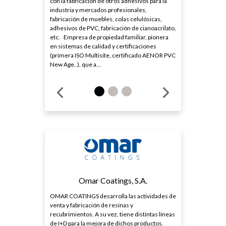
con la fabricación de otros adhesivos para la
industria y mercados profesionales,
fabricación de muebles, colas celulósicas,
adhesivos de PVC, fabricación de cianoacrilato,
etc. Empresa de propiedad familiar, pionera
en sistemas de calidad y certificaciones
(primera ISO Multisite, certificado AENOR PVC
New Age..), que a...
Omar Coatings, S.A.
OMAR COATINGS desarrolla las actividades de
venta y fabricación de resinas y
recubrimientos. A su vez, tiene distintas líneas
de I+D para la mejora de dichos productos.