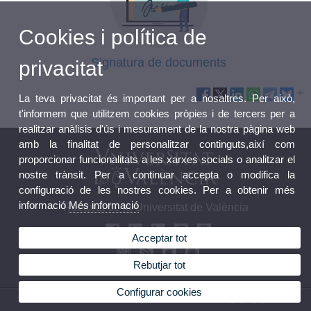
Cookies i política de
Signatura de documents
privacitat
La teva privacitat és important per a nosaltres. Per això,
t'informem que utilitzem cookies pròpies i de tercers per a
realitzar anàlisis d'ús i mesurament de la nostra pàgina web
amb la finalitat de personalitzar continguts,així com
proporcionar funcionalitats a les xarxes socials o analitzar el
nostre trànsit. Per a continuar accepta o modifica la
configuració de les nostres cookies. Per a obtenir més
informació
Més informació
Rectorat de la Universitat de València
Acceptar tot
Rebutjar tot
Configurar cookies
© 2026 UV. - Avda. Blasco Ibáñez, 13. 46010 València (Espanya).