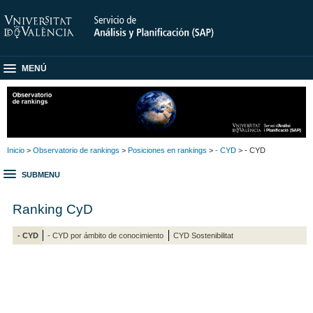
MENÚ
Inicio
>
Observatorio de rankings
>
Posiciones en rankings
>
- CYD
> - CYD
SUBMENU
Ranking CyD
- CYD
- CYD por ámbito de conocimiento
CYD Sostenibilitat