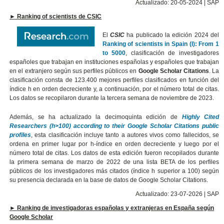
Actualizado: 20-05-2024 | SAP
►
Ranking of scientists de CSIC
El
CSIC
ha publicado la edición 2024 del
Ranking of scientists in Spain (I): From 1
to 5000
, clasificación de investigadores
españoles que trabajan en instituciones españolas y españoles que trabajan
en el extranjero según sus perfiles públicos en
Google Scholar Citations
. La
clasificación consta de 123.400 mejores perfiles clasificados en función del
índice h en orden decreciente y, a continuación, por el número total de citas.
Los datos se recopilaron durante la tercera semana de noviembre de 2023.
Además, se ha actualizado la decimoquinta edición de
Highly Cited
Researchers (h>100) according to their Google Scholar Citations public
profiles
, esta clasificación incluye tanto a autores vivos como fallecidos, se
ordena en primer lugar por h-índice en orden decreciente y luego por el
número total de citas. Los datos de esta edición fueron recopilados durante
la primera semana de marzo de 2022 de una lista BETA de los perfiles
públicos de los investigadores más citados (índice h superior a 100) según
su presencia declarada en la base de datos de Google Scholar Citations.
Actualizado: 23-07-2026 | SAP
►
Ranking de investigadoras españolas y extranjeras en España según
Google Scholar