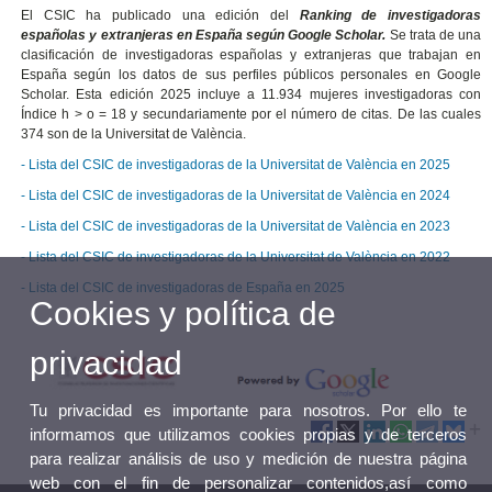
El CSIC ha publicado una edición del
Ranking de investigadoras
españolas y extranjeras en España según Google Scholar.
Se trata de una
clasificación de investigadoras españolas y extranjeras que trabajan en
España según los datos de sus perfiles públicos personales en Google
Scholar. Esta edición 2025 incluye a 11.934 mujeres investigadoras con
Índice h > o = 18 y secundariamente por el número de citas. De las cuales
374 son de la Universitat de València.
- Lista del CSIC de investigadoras de la Universitat de València en 2025
- Lista del CSIC de investigadoras de la Universitat de València en 2024
- Lista del CSIC de investigadoras de la Universitat de València en 2023
- Lista del CSIC de investigadoras de la Universitat de València en 2022
- Lista del CSIC de investigadoras de España en 2025
Cookies y política de
privacidad
Tu privacidad es importante para nosotros. Por ello te
informamos que utilizamos cookies propias y de terceros
para realizar análisis de uso y medición de nuestra página
web con el fin de personalizar contenidos,así como