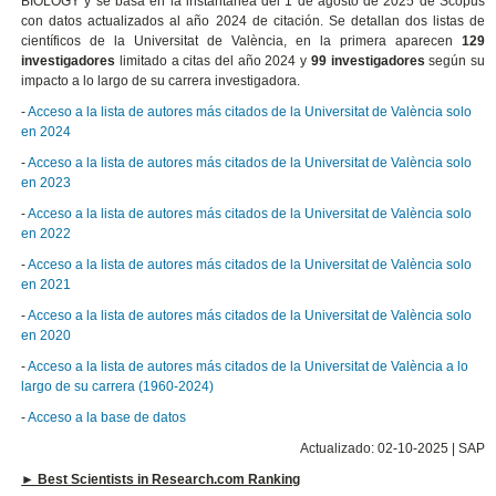
BIOLOGY y se basa en la instantánea del 1 de agosto de 2025 de Scopus
con datos actualizados al año 2024 de citación. Se detallan dos listas de
científicos de la Universitat de València, en la primera aparecen
129
investigadores
limitado a citas del año 2024 y
99 investigadores
según su
impacto a lo largo de su carrera investigadora.
-
Acceso a la lista de autores más citados de la Universitat de València solo
en 2024
-
Acceso a la lista de autores más citados de la Universitat de València solo
en 2023
-
Acceso a la lista de autores más citados de la Universitat de València solo
en 2022
-
Acceso a la lista de autores más citados de la Universitat de València solo
en 2021
-
Acceso a la lista de autores más citados de la Universitat de València solo
en 2020
-
Acceso a la lista de autores más citados de la Universitat de València a lo
largo de su carrera (1960-2024)
-
Acceso a la base de datos
Actualizado: 02-10-2025 | SAP
► Best Scientists in Research.com Ranking