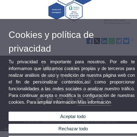
Cookies y política de
privacidad
Tu privacidad es importante para nosotros. Por ello te
informamos que utilizamos cookies propias y de terceros para
realizar análisis de uso y medición de nuestra página web con
el fin de personalizar contenidos,así como proporcionar
funcionalidades a las redes sociales o analizar nuestro tráfico.
Servicio de Análisis y Planificación
Para continuar acepta o modifica la configuración de nuestras
cookies. Para ampliar información
Más información
Aceptar todo
© 2026 UV. - Avenida Blasco Ibáñez, 13 - Nivel 2. 46010 Valencia
Rechazar todo
Aviso legal
|
Accesibilidad
|
Política privacidad
|
Cookies
|
Transparencia
|
Buzón de contacto