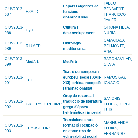
FALCO
Espais i álgebres de
GIUV2013-
BENAVENT,
ESALDI
funcions
087
FRANCISCO
diferenciables
JAVIER
GIUV2013-
Cultura i
GIRONA FIBLA,
CyD
088
desenvolupament
NURIA
CAMARASA
GIUV2013-
Hidrologia
RIUMED
BELMONTE,
089
mediterrània
ANA
GIUV2013-
BARONA VILAR,
MedArb
MedArb
090
SILVIA
Teatre contemporani
GIUV2013-
europeu (segles XVIII-
RAMOS GAY,
TCE
091
XXI): critica, recepció
IGNACIO
i trasnacionalitat
Grup de recerca i
SANCHIS
GIUV2013-
traducció de literatura
GRETRALIGREHIMP
LLOPIS, JORGE
092
grega d'època
LUIS
hel·lenística i imperial
Transicions entre
MARHUENDA
GIUV2013-
formació i ocupació
TRANSICIONS
FLUIXA,
093
en contextos de
FERNANDO
vulnerabilitat social