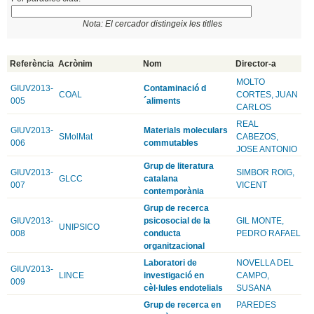
Nota: El cercador distingeix les titlles
Referència
Acrònim
Nom
Director-a
MOLTO
GIUV2013-
Contaminació d
COAL
CORTES, JUAN
005
´aliments
CARLOS
REAL
GIUV2013-
Materials moleculars
SMolMat
CABEZOS,
006
commutables
JOSE ANTONIO
Grup de literatura
GIUV2013-
SIMBOR ROIG,
GLCC
catalana
007
VICENT
contemporània
Grup de recerca
GIUV2013-
psicosocial de la
GIL MONTE,
UNIPSICO
008
conducta
PEDRO RAFAEL
organitzacional
Laboratori de
NOVELLA DEL
GIUV2013-
LINCE
investigació en
CAMPO,
009
cèl·lules endotelials
SUSANA
Grup de recerca en
PAREDES