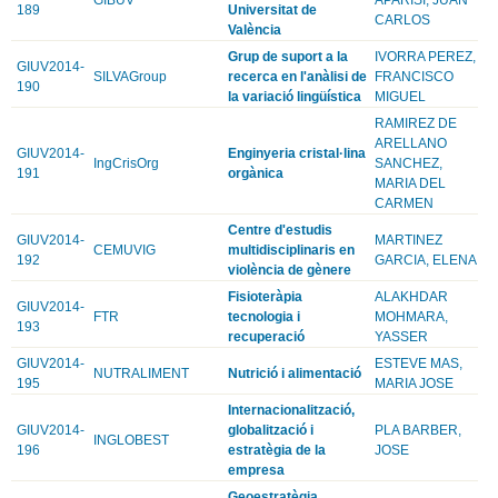
189
Universitat de
CARLOS
València
Grup de suport a la
IVORRA PEREZ,
GIUV2014-
SILVAGroup
recerca en l'anàlisi de
FRANCISCO
190
la variació lingüística
MIGUEL
RAMIREZ DE
ARELLANO
GIUV2014-
Enginyeria cristal·lina
IngCrisOrg
SANCHEZ,
191
orgànica
MARIA DEL
CARMEN
Centre d'estudis
GIUV2014-
MARTINEZ
CEMUVIG
multidisciplinaris en
192
GARCIA, ELENA
violència de gènere
Fisioteràpia
ALAKHDAR
GIUV2014-
FTR
tecnologia i
MOHMARA,
193
recuperació
YASSER
GIUV2014-
ESTEVE MAS,
NUTRALIMENT
Nutrició i alimentació
195
MARIA JOSE
Internacionalització,
GIUV2014-
globalització i
PLA BARBER,
INGLOBEST
196
estratègia de la
JOSE
empresa
Geoestratègia