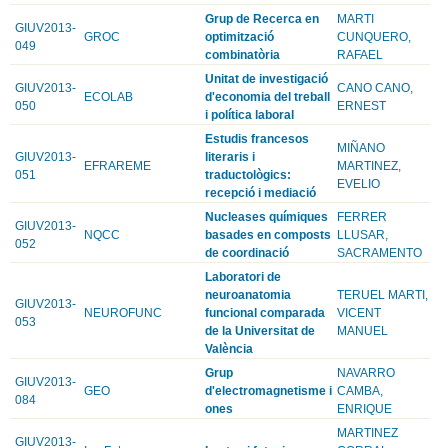
Grup de Recerca en
MARTI
GIUV2013-
GROC
optimització
CUNQUERO,
049
combinatòria
RAFAEL
Unitat de investigació
GIUV2013-
CANO CANO,
ECOLAB
d'economia del treball
050
ERNEST
i política laboral
Estudis francesos
MIÑANO
GIUV2013-
literaris i
EFRAREME
MARTINEZ,
051
traductològics:
EVELIO
recepció i mediació
Nucleases químiques
FERRER
GIUV2013-
NQCC
basades en composts
LLUSAR,
052
de coordinació
SACRAMENTO
Laboratori de
neuroanatomia
TERUEL MARTI,
GIUV2013-
NEUROFUNC
funcional comparada
VICENT
053
de la Universitat de
MANUEL
València
Grup
NAVARRO
GIUV2013-
GEO
d'electromagnetisme i
CAMBA,
084
ones
ENRIQUE
MARTINEZ
GIUV2013-