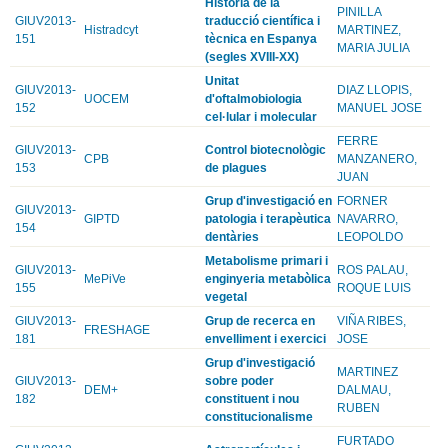
Història de la
PINILLA
GIUV2013-
traducció científica i
Histradcyt
MARTINEZ,
151
tècnica en Espanya
MARIA JULIA
(segles XVIII-XX)
Unitat
GIUV2013-
DIAZ LLOPIS,
UOCEM
d'oftalmobiologia
152
MANUEL JOSE
cel·lular i molecular
FERRE
GIUV2013-
Control biotecnològic
CPB
MANZANERO,
153
de plagues
JUAN
Grup d'investigació en
FORNER
GIUV2013-
GIPTD
patologia i terapèutica
NAVARRO,
154
dentàries
LEOPOLDO
Metabolisme primari i
GIUV2013-
ROS PALAU,
MePiVe
enginyeria metabòlica
155
ROQUE LUIS
vegetal
GIUV2013-
Grup de recerca en
VIÑA RIBES,
FRESHAGE
181
envelliment i exercici
JOSE
Grup d'investigació
MARTINEZ
GIUV2013-
sobre poder
DEM+
DALMAU,
182
constituent i nou
RUBEN
constitucionalisme
FURTADO