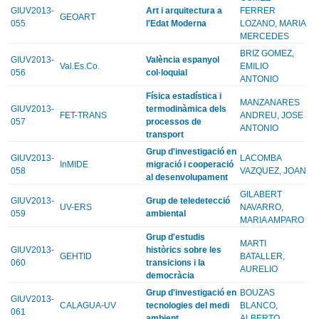
GIUV2013-
Art i arquitectura a
FERRER
GEOART
055
l'Edat Moderna
LOZANO, MARIA
MERCEDES
BRIZ GOMEZ,
GIUV2013-
València espanyol
Val.Es.Co.
EMILIO
056
col·loquial
ANTONIO
Física estadística i
MANZANARES
GIUV2013-
termodinàmica dels
FET-TRANS
ANDREU, JOSE
057
processos de
ANTONIO
transport
Grup d'investigació en
GIUV2013-
LACOMBA
InMIDE
migració i cooperació
058
VAZQUEZ, JOAN
al desenvolupament
GILABERT
GIUV2013-
Grup de teledetecció
UV-ERS
NAVARRO,
059
ambiental
MARIA AMPARO
Grup d'estudis
MARTI
GIUV2013-
històrics sobre les
GEHTID
BATALLER,
060
transicions i la
AURELIO
democràcia
Grup d'investigació en
BOUZAS
GIUV2013-
CALAGUA-UV
tecnologies del medi
BLANCO,
061
ambient
ALBERTO