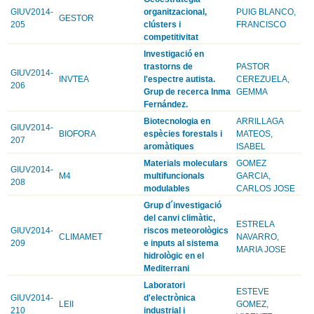
GIUV2014-
organitzacional,
PUIG BLANCO,
GESTOR
205
clústers i
FRANCISCO
competitivitat
Investigació en
trastorns de
PASTOR
GIUV2014-
INVTEA
l'espectre autista.
CEREZUELA,
206
Grup de recerca Inma
GEMMA
Fernández.
Biotecnologia en
ARRILLAGA
GIUV2014-
BIOFORA
espècies forestals i
MATEOS,
207
aromàtiques
ISABEL
Materials moleculars
GOMEZ
GIUV2014-
M4
multifuncionals
GARCIA,
208
modulables
CARLOS JOSE
Grup d´investigació
del canvi climàtic,
ESTRELA
GIUV2014-
riscos meteorològics
CLIMAMET
NAVARRO,
209
e inputs al sistema
MARIA JOSE
hidrològic en el
Mediterrani
Laboratori
ESTEVE
GIUV2014-
d'electrònica
LEII
GOMEZ,
210
industrial i