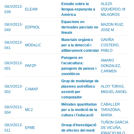
Estudis sobre la
ALEZA
GIUV2013-
ELEAM
llengua espanyola a
IZQUIERDO, M
039
Amèrica
MILAGROS
Equacions en
GIUV2013-
MAZON RUIZ,
EDPNOL
derivades parcials no
040
JOSE M
lineals
Materials orgànics
GAVIÑA
GIUV2013-
MODeLiC
per a la detecció i
COSTERO,
041
alliberament controlat
PABLO
Patogens en
AMARO
GIUV2013-
l'acuicultura:
PAFZP
GONZALEZ,
001
patogens de peixos i
CARMEN
zoonòticos
Grup de modelatge de
GIUV2013-
plasmes astrofísics
ALOY TORAS,
CAMAP
002
assistit per
MIGUEL ANGEL
computador
Mètodes quantitatius
CABALLER
GIUV2013-
MC2
per a la medició de la
TARAZONA,
004
cultura i l'educació
MARIA
TUÑON GARCIA
GIUV2013-
Group d'investigació
EFME
DE VICUÑA,
011
de efectes del medi
IGNACIO NILO