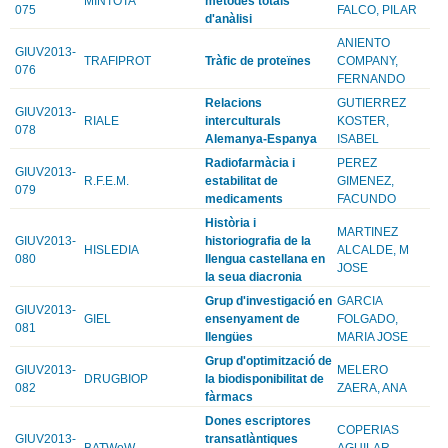
MINTOTA
mètodes totals
075
FALCO, PILAR
d'anàlisi
ANIENTO
GIUV2013-
TRAFIPROT
Tràfic de proteïnes
COMPANY,
076
FERNANDO
Relacions
GUTIERREZ
GIUV2013-
RIALE
interculturals
KOSTER,
078
Alemanya-Espanya
ISABEL
Radiofarmàcia i
PEREZ
GIUV2013-
R.F.E.M.
estabilitat de
GIMENEZ,
079
medicaments
FACUNDO
Història i
MARTINEZ
GIUV2013-
historiografia de la
HISLEDIA
ALCALDE, M
080
llengua castellana en
JOSE
la seua diacronia
Grup d'investigació en
GARCIA
GIUV2013-
GIEL
ensenyament de
FOLGADO,
081
llengües
MARIA JOSE
Grup d'optimització de
GIUV2013-
MELERO
DRUGBIOP
la biodisponibilitat de
082
ZAERA, ANA
fàrmacs
Dones escriptores
COPERIAS
GIUV2013-
transatlàntiques
BATWoW
AGUILAR,