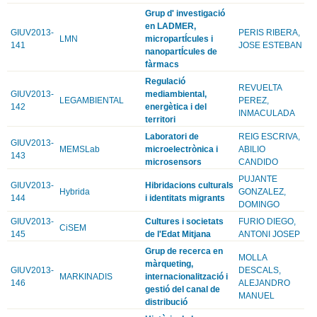
Grup d' investigació
en LADMER,
GIUV2013-
PERIS RIBERA,
LMN
micropartÍcules i
141
JOSE ESTEBAN
nanopartÍcules de
fàrmacs
Regulació
REVUELTA
GIUV2013-
mediambiental,
LEGAMBIENTAL
PEREZ,
142
energètica i del
INMACULADA
territori
Laboratori de
REIG ESCRIVA,
GIUV2013-
MEMSLab
microelectrònica i
ABILIO
143
microsensors
CANDIDO
PUJANTE
GIUV2013-
Hibridacions culturals
Hybrida
GONZALEZ,
144
i identitats migrants
DOMINGO
GIUV2013-
Cultures i societats
FURIO DIEGO,
CiSEM
145
de l'Edat Mitjana
ANTONI JOSEP
Grup de recerca en
MOLLA
màrqueting,
GIUV2013-
DESCALS,
MARKINADIS
internacionalització i
146
ALEJANDRO
gestió del canal de
MANUEL
distribució