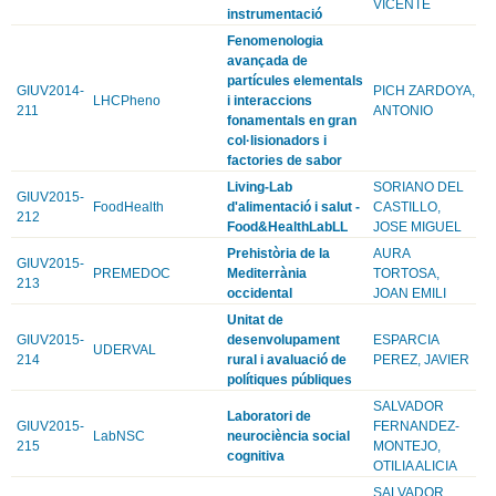
VICENTE
instrumentació
Fenomenologia
avançada de
partícules elementals
GIUV2014-
PICH ZARDOYA,
LHCPheno
i interaccions
211
ANTONIO
fonamentals en gran
col·lisionadors i
factories de sabor
Living-Lab
SORIANO DEL
GIUV2015-
FoodHealth
d'alimentació i salut -
CASTILLO,
212
Food&HealthLabLL
JOSE MIGUEL
Prehistòria de la
AURA
GIUV2015-
PREMEDOC
Mediterrània
TORTOSA,
213
occidental
JOAN EMILI
Unitat de
GIUV2015-
desenvolupament
ESPARCIA
UDERVAL
214
rural i avaluació de
PEREZ, JAVIER
polítiques públiques
SALVADOR
Laboratori de
GIUV2015-
FERNANDEZ-
LabNSC
neurociència social
215
MONTEJO,
cognitiva
OTILIA ALICIA
SALVADOR