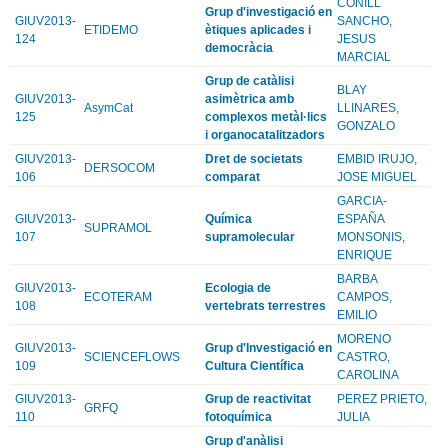
CONILL
Grup d'investigació en
GIUV2013-
SANCHO,
ETIDEMO
ètiques aplicades i
124
JESUS
democràcia
MARCIAL
Grup de catàlisi
BLAY
GIUV2013-
asimètrica amb
AsymCat
LLINARES,
125
complexos metàl·lics
GONZALO
i organocatalitzadors
GIUV2013-
Dret de societats
EMBID IRUJO,
DERSOCOM
106
comparat
JOSE MIGUEL
GARCIA-
GIUV2013-
Química
ESPAÑA
SUPRAMOL
107
supramolecular
MONSONIS,
ENRIQUE
BARBA
GIUV2013-
Ecologia de
ECOTERAM
CAMPOS,
108
vertebrats terrestres
EMILIO
MORENO
GIUV2013-
Grup d'Investigació en
SCIENCEFLOWS
CASTRO,
109
Cultura Científica
CAROLINA
GIUV2013-
Grup de reactivitat
PEREZ PRIETO,
GRFQ
110
fotoquímica
JULIA
Grup d'anàlisi