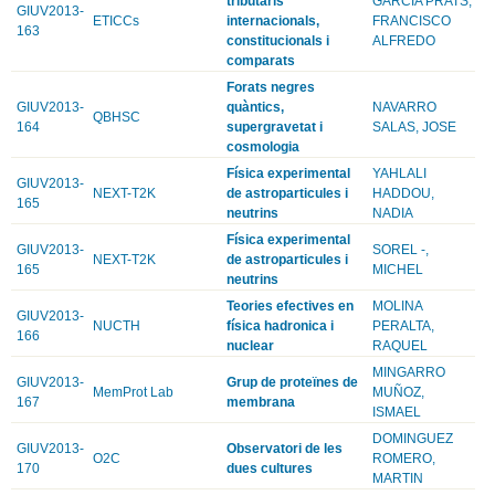
tributaris
GARCIA PRATS,
GIUV2013-
ETICCs
internacionals,
FRANCISCO
163
constitucionals i
ALFREDO
comparats
Forats negres
GIUV2013-
quàntics,
NAVARRO
QBHSC
164
supergravetat i
SALAS, JOSE
cosmologia
Física experimental
YAHLALI
GIUV2013-
NEXT-T2K
de astroparticules i
HADDOU,
165
neutrins
NADIA
Física experimental
GIUV2013-
SOREL -,
NEXT-T2K
de astroparticules i
165
MICHEL
neutrins
Teories efectives en
MOLINA
GIUV2013-
NUCTH
física hadronica i
PERALTA,
166
nuclear
RAQUEL
MINGARRO
GIUV2013-
Grup de proteïnes de
MemProt Lab
MUÑOZ,
167
membrana
ISMAEL
DOMINGUEZ
GIUV2013-
Observatori de les
O2C
ROMERO,
170
dues cultures
MARTIN