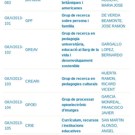
083
britàniques i
MARIA JOSE
americanes
Grup de recerca
DE VERDA
GIUV2013-
GPF
sobre persona i
BEAMONTE,
101
famlilia
JOSE RAMON
Grup de recerca en
pedagogia
universitària,
GARGALLO
GIUV2013-
GREAV
educació al llarg de la
LOPEZ,
102
vida i
BERNARDO
desenvolupament
sostenible
HUERTA
GIUV2013-
Grup de recerca en
RAMON,
CREARI
103
pedagogies culturals
RICARD
VICENT
GARCIA
Grup de processat
GIUV2013-
MONREAL,
GPOEI
optoelectrònic
104
FRANCISCO
d'imatges
JAVIER
Currículum, recursos
SAN MARTIN
GIUV2013-
CRIE
i institucions
ALONSO,
105
educatives
ANGEL