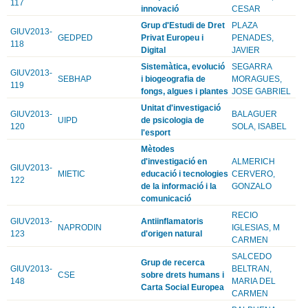
117
innovació
CESAR
Grup d'Estudi de Dret
PLAZA
GIUV2013-
GEDPED
Privat Europeu i
PENADES,
118
Digital
JAVIER
Sistemàtica, evolució
SEGARRA
GIUV2013-
SEBHAP
i biogeografia de
MORAGUES,
119
fongs, algues i plantes
JOSE GABRIEL
Unitat d'investigació
GIUV2013-
BALAGUER
UIPD
de psicologia de
120
SOLA, ISABEL
l'esport
Mètodes
d'investigació en
ALMERICH
GIUV2013-
MIETIC
educació i tecnologies
CERVERO,
122
de la informació i la
GONZALO
comunicació
RECIO
GIUV2013-
Antiinflamatoris
NAPRODIN
IGLESIAS, M
123
d'origen natural
CARMEN
SALCEDO
Grup de recerca
GIUV2013-
BELTRAN,
CSE
sobre drets humans i
148
MARIA DEL
Carta Social Europea
CARMEN