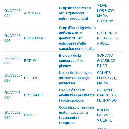
VIDAL
Grup de recerca en
GIUV2013-
LORENZO,
ARSMAYA
art, arqueologia i
094
MARIA
patrimoni cultural
CRISTINA
Grup d'investigació en
didàctica de la
GUTIERREZ
GIUV2013-
DIDGEOMAC
geometria i en
RODRIGUEZ,
095
estudiants d'alta
ANGEL
capacitat matemàtica
Biologia de la
SORIANO
GIUV2013-
BCPUV
conservació de
GUARINOS,
096
plantes
PILAR
Unitat de disseny de
GALVEZ
GIUV2013-
UDF-TM
fàrmacs i topologia
LLOMPART,
097
molecular
MARIA
Evolució i salut:
GONZALEZ
GIUV2013-
EVOSALUD
evolució experimental
CANDELAS,
098
i epidemiologia
FERNANDO
Optimització i models
BOLOS
GIUV2013-
matemàtics per a
OMMEE
LACAVE,
099
l'economia i
VICENTE
l'empresa