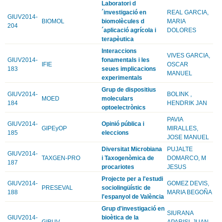
Laboratori d
´investigació en
REAL GARCIA,
GIUV2014-
BIOMOL
biomolècules d
MARIA
204
´aplicació agrícola i
DOLORES
terapèutica
Interaccions
VIVES GARCIA,
GIUV2014-
fonamentals i les
IFIE
OSCAR
183
seues implicacions
MANUEL
experimentals
Grup de dispositius
GIUV2014-
BOLINK ,
MOED
moleculars
184
HENDRIK JAN
optoelectrònics
PAVIA
GIUV2014-
Opinió pública i
GIPEyOP
MIRALLES,
185
eleccions
JOSE MANUEL
Diversitat Microbiana
PUJALTE
GIUV2014-
TAXGEN-PRO
i Taxogenòmica de
DOMARCO, M
187
procariotes
JESUS
Projecte per a l'estudi
GIUV2014-
GOMEZ DEVIS,
PRESEVAL
sociolingüístic de
188
MARIA BEGOÑA
l'espanyol de València
Grup d'investigació en
SIURANA
GIUV2014-
bioètica de la
GIBUV
APARISI, JUAN