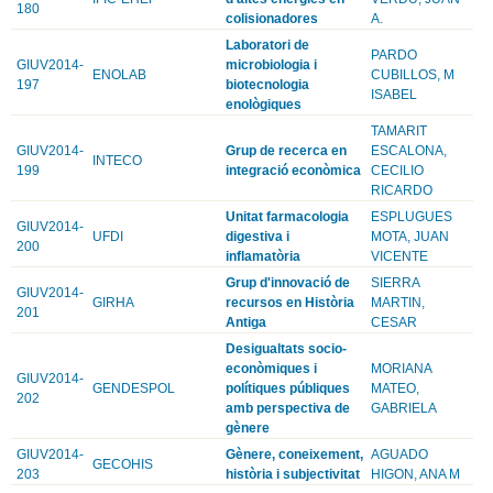
180
colisionadores
A.
Laboratori de
PARDO
GIUV2014-
microbiologia i
ENOLAB
CUBILLOS, M
197
biotecnologia
ISABEL
enològiques
TAMARIT
GIUV2014-
Grup de recerca en
ESCALONA,
INTECO
199
integració econòmica
CECILIO
RICARDO
Unitat farmacologia
ESPLUGUES
GIUV2014-
UFDI
digestiva i
MOTA, JUAN
200
inflamatòria
VICENTE
Grup d'innovació de
SIERRA
GIUV2014-
GIRHA
recursos en Història
MARTIN,
201
Antiga
CESAR
Desigualtats socio-
econòmiques i
MORIANA
GIUV2014-
GENDESPOL
polítiques públiques
MATEO,
202
amb perspectiva de
GABRIELA
gènere
GIUV2014-
Gènere, coneixement,
AGUADO
GECOHIS
203
història i subjectivitat
HIGON, ANA M