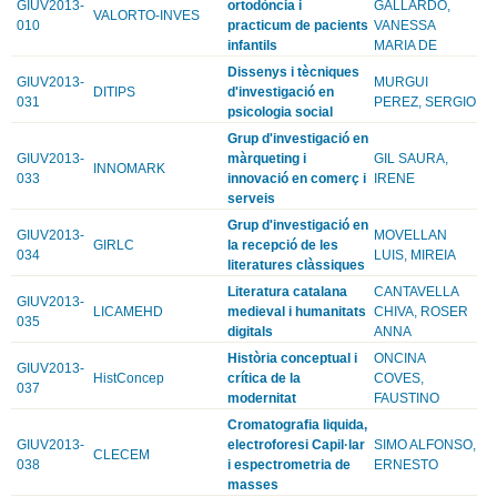
GIUV2013-
ortodòncia i
GALLARDO,
VALORTO-INVES
010
practicum de pacients
VANESSA
infantils
MARIA DE
Dissenys i tècniques
GIUV2013-
MURGUI
DITIPS
d'investigació en
031
PEREZ, SERGIO
psicologia social
Grup d'investigació en
GIUV2013-
màrqueting i
GIL SAURA,
INNOMARK
033
innovació en comerç i
IRENE
serveis
Grup d'investigació en
GIUV2013-
MOVELLAN
GIRLC
la recepció de les
034
LUIS, MIREIA
literatures clàssiques
Literatura catalana
CANTAVELLA
GIUV2013-
LICAMEHD
medieval i humanitats
CHIVA, ROSER
035
digitals
ANNA
Història conceptual i
ONCINA
GIUV2013-
HistConcep
crítica de la
COVES,
037
modernitat
FAUSTINO
Cromatografia liquida,
GIUV2013-
electroforesi Capil·lar
SIMO ALFONSO,
CLECEM
038
i espectrometria de
ERNESTO
masses