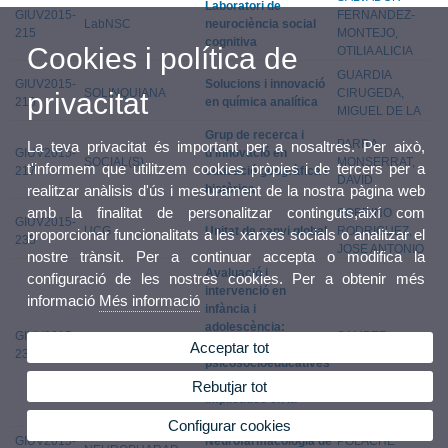
Laboratori de
GIUV2015-
FERNANDEZ-
LabNSC
neurociència social
215
MONTEJO,
cognitiva
Cookies i política de
OTILIA ALICIA
GUARDIA
GIUV2015-
Solucions i innovació
SOLINQUIANA
CIRUGEDA,
privacitat
216
en química analítica
MIGUEL DE LA
Grup de recerca i
PARRA
La teva privacitat és important per a nosaltres. Per això,
GIUV2015-
d'innovació en
SOCIAL(S)
MONSERRAT,
t'informem que utilitzem cookies pròpies i de tercers per a
217
educació geogràfica i
DAVID
històrica
realitzar anàlisis d'ús i mesurament de la nostra pàgina web
amb la finalitat de personalitzar continguts,així com
SOBRINO
GIUV2015-
UCG
Unitat de canvi global
RODRIGUEZ,
proporcionar funcionalitats a les xarxes socials o analitzar el
235
JOSE ANTONIO
nostre trànsit. Per a continuar accepta o modifica la
Avaluació i
configuració de les nostres cookies. Per a obtenir més
intervenció en
informació
Més informació
infància i
adolescència:
GIUV2015-
SAMPER
EVAIN
Variables
Acceptar tot
236
GARCIA, PAULA
psicosocioeducatives
i emocionals
Rebutjar tot
implicades en la
conducta prosocial
Configurar cookies
GIUV2015-
Neurofarmacologia de
POLACHE