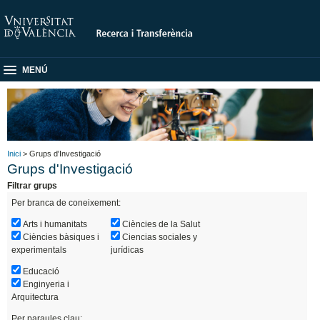
MENÚ
Inici
> Grups d'Investigació
Grups d'Investigació
Filtrar grups
Per branca de coneixement:
Arts i humanitats
Ciències de la Salut
Ciències bàsiques i
Ciencias sociales y
experimentals
jurídicas
Educació
Enginyeria i
Arquitectura
Per paraules clau: