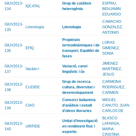
GIUV2013-
Grup de catàlisis
ESPRIU,
IQCATAL
134
heterogènia
BENJAMIN
EDUARDO
CAMACHO
GIUV2013-
Limnologia
Limnologia
GONZALEZ,
135
ANTONIO
Propietats
LORAS
GIUV2013-
termodinàmiques i de
EFIQ
GIMENEZ,
136
transport. Equilibri de
SONIA
fases
JIMENEZ
GIUV2013-
Variació, canvi
Vacàlic+
MARTINEZ,
137
lingüístic i ús
JESUS
Grup de recerca
CARMONA
GIUV2013-
CUDIDE
cultura, diversitat i
RODRIGUEZ,
138
desenvolupament
CARMEN
Consorci italianista
MIGUEL
GIUV2013-
CIAO
d'anàlisis i estudi
CANUTO, JUAN
139
d'obres literaries
CARLOS DE
BLASCO
Unitat d'investigació
GIUV2013-
LAFARGA,
UIRFIDE
en rendiment físic i
140
MARIA
esportiu
CRISTINA