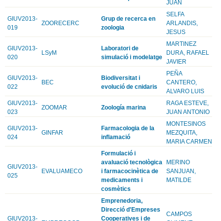
JUAN
SELFA
GIUV2013-
Grup de recerca en
ZOORECERC
ARLANDIS,
019
zoologia
JESUS
MARTINEZ
GIUV2013-
Laboratori de
LSyM
DURA, RAFAEL
020
simulació i modelatge
JAVIER
PEÑA
GIUV2013-
Biodiversitat i
BEC
CANTERO,
022
evolució de cnidaris
ALVARO LUIS
GIUV2013-
RAGA ESTEVE,
ZOOMAR
Zoología marina
023
JUAN ANTONIO
MONTESINOS
GIUV2013-
Farmacologia de la
GINFAR
MEZQUITA,
024
inflamació
MARIA CARMEN
Formulació i
avaluació tecnològica
MERINO
GIUV2013-
EVALUAMECO
i farmacocinètica de
SANJUAN,
025
medicaments i
MATILDE
cosmètics
Emprenedoria,
Direcció d'Empreses
CAMPOS
GIUV2013-
Cooperatives i de