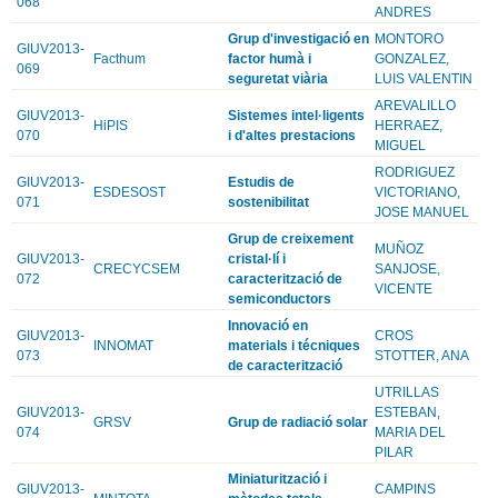
068
ANDRES
Grup d'investigació en
MONTORO
GIUV2013-
Facthum
factor humà i
GONZALEZ,
069
seguretat viària
LUIS VALENTIN
AREVALILLO
GIUV2013-
Sistemes intel·ligents
HiPIS
HERRAEZ,
070
i d'altes prestacions
MIGUEL
RODRIGUEZ
GIUV2013-
Estudis de
ESDESOST
VICTORIANO,
071
sostenibilitat
JOSE MANUEL
Grup de creixement
MUÑOZ
GIUV2013-
cristal·lí i
CRECYCSEM
SANJOSE,
072
caracterització de
VICENTE
semiconductors
Innovació en
GIUV2013-
CROS
INNOMAT
materials i técniques
073
STOTTER, ANA
de caracterització
UTRILLAS
GIUV2013-
ESTEBAN,
GRSV
Grup de radiació solar
074
MARIA DEL
PILAR
Miniaturització i
GIUV2013-
CAMPINS