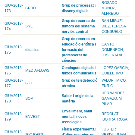
ROSADO
GIUV2013-
Grup de processat i
GPDD
MUÑOZ,
173
disseny digitals
ALFREDO
Grup de recerca de
SAN MIGUEL
GIUV2013-
SNC
tumors del sistema
DIEZ, TERESA
174
nerviós central
CONSUELO
Grup de recerca en
educació científica i
CANTO
GIUV2013-
didacies
formació del
DOMENECH,
175
professorat de
JOSE RAFAEL
ciències
GIUV2013-
Continguts digitals i
LOPEZ GARCIA,
MEDIAFLOWS
176
fluxos comunicatius
GUILLERMO
GIUV2013-
Grup de teledetecció
VALOR I MICO,
GTT
177
tèrmica
ENRIC
HERNANDEZ
GIUV2013-
Sabor i origin de la
SOM
GAMAZO, M
178
matèria
PILAR
Envelliment, salut
GIUV2013-
REDOLAT
ENVEST
mental i noves
179
IBORRA, ROSA
tecnologies
Física experimental
FUSTER
GIUV2013-
IFIC-EHEP
d'altes energies en
VERDU, JUAN