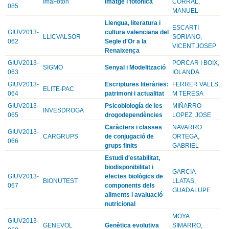
ImaFoton
Imatge i fotonica
CORRAL,
085
MANUEL
Llengua, literatura i
ESCARTI
GIUV2013-
cultura valenciana del
LLICVALSOR
SORIANO,
062
Segle d'Or a la
VICENT JOSEP
Renaixença
GIUV2013-
PORCAR I BOIX,
SIGMO
Senyal i Modelització
063
IOLANDA
GIUV2013-
Escriptures literàries:
FERRER VALLS,
ELITE-PAC
064
patrimoni i actualitat
M TERESA
GIUV2013-
Psicobiología de les
MIÑARRO
INVESDROGA
065
drogodependències
LOPEZ, JOSE
Caràcters i classes
NAVARRO
GIUV2013-
CARGRUPS
de conjugació de
ORTEGA,
066
grups finits
GABRIEL
Estudi d'estabilitat,
biodisponibilitat i
GARCIA
GIUV2013-
efectes biològics de
BIONUTEST
LLATAS,
067
components dels
GUADALUPE
aliments i avaluació
nutricional
MOYA
GIUV2013-
GENEVOL
Genètica evolutiva
SIMARRO,