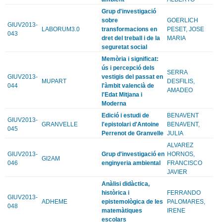
Grup d'investigació
sobre
GOERLICH
GIUV2013-
LABORUM3.0
transformacions en
PESET, JOSE
043
dret del treball i de la
MARIA
seguretat social
Memòria i significat:
ús i percepció dels
SERRA
GIUV2013-
vestigis del passat en
MUPART
DESFILIS,
044
l'àmbit valencià de
AMADEO
l'Edat Mitjana i
Moderna
Edició i estudi de
BENAVENT
GIUV2013-
GRANVELLE
l'epistolari d'Antoine
BENAVENT,
045
Perrenot de Granvelle
JULIA
ALVAREZ
GIUV2013-
Grup d'investigació en
HORNOS,
GI2AM
046
enginyeria ambiental
FRANCISCO
JAVIER
Anàlisi didàctica,
històrica i
FERRANDO
GIUV2013-
ADHEME
epistemològica de les
PALOMARES,
048
matemàtiques
IRENE
escolars