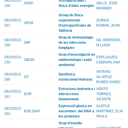
GIUV2013-
Astropartícules i
AHEP
VALLE, JOSE
156
física d'altes energies
WAGNER
Group de física
GIUV2013-
experimental
ZUÑIGA
VEGA
157
d'astropartícules de
ROMAN, JUAN
València
Grup de immunologia
GIUV2013-
GIL HERRERO,
GIIF
de les infeccions
158
M LUISA
fungiques
Grup d'investigació en
GIUV2013-
ESPLUGUES
GIESA
epidemiologia i salut
159
CEBRIAN, ANA
ambiental
ARTERO
GIUV2013-
Genòmica
GT
ALLEPUZ,
160
traslacional Humana
RUBEN DARIO
Estructura hadronica i
VENTO
GIUV2013-
EHIF
interaccions
TORRES,
161
fonamentals
VICENTE
Expressió gènica en
ALEPUZ
GIUV2013-
EGE-DtoP
eucariotes: del DNA a
MARTINEZ, ELIA
162
les proteïnes
PAULA
Grup d'estudis