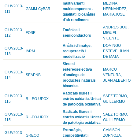
multivariant i
MEDINA
GIUV2013-
GAMM-CyBAR
multicomponent -
HERNANDEZ,
111
qualitat i bioanàlisi
MARIA JOSE
d'alt rendiment
ANDRES BOU,
GIUV2013-
Fotònica i
FOSE
MIGUEL
112
semiconductors
VICENTE
Anàlisi d'imatge,
DOMINGO
GIUV2013-
IARM
recuperació i
ESTEVE, JUAN
113
modelització
DE MATA
Síntesi
estereoselectiva
MARCO
GIUV2013-
SEAPNB
d'anàlegs de
VENTURA,
114
productes naturals
JUAN ALBERTO
bioactius
Radicals lliures i
GIUV2013-
SAEZ TORMO,
RL-EO-UPOX
estrés oxidatiu. Unitat
115
GUILLERMO
de patologìa oxidativa
Radicals lliures i
GIUV2013-
SAEZ TORMO,
RL-EO-UPOX
estrés oxidatiu. Unitat
115
GUILLERMO
de patologìa oxidativa
Estratègia,
CAMISON
GIUV2013-
GRECO
competitivitat i
ZORNOZA,