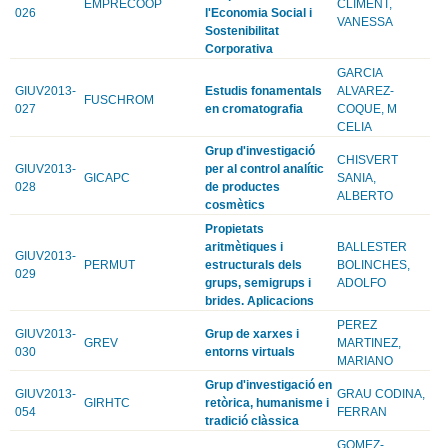
EMPRECOOP
CLIMENT,
026
l'Economia Social i
VANESSA
Sostenibilitat
Corporativa
GARCIA
GIUV2013-
Estudis fonamentals
ALVAREZ-
FUSCHROM
027
en cromatografia
COQUE, M
CELIA
Grup d'investigació
CHISVERT
GIUV2013-
per al control analític
GICAPC
SANIA,
028
de productes
ALBERTO
cosmètics
Propietats
aritmètiques i
BALLESTER
GIUV2013-
PERMUT
estructurals dels
BOLINCHES,
029
grups, semigrups i
ADOLFO
brides. Aplicacions
PEREZ
GIUV2013-
Grup de xarxes i
GREV
MARTINEZ,
030
entorns virtuals
MARIANO
Grup d'investigació en
GIUV2013-
GRAU CODINA,
GIRHTC
retòrica, humanisme i
054
FERRAN
tradició clàssica
GOMEZ-