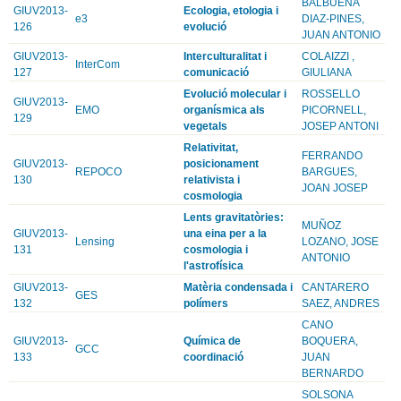
BALBUENA
GIUV2013-
Ecologia, etologia i
e3
DIAZ-PINES,
126
evolució
JUAN ANTONIO
GIUV2013-
Interculturalitat i
COLAIZZI ,
InterCom
127
comunicació
GIULIANA
Evolució molecular i
ROSSELLO
GIUV2013-
EMO
organísmica als
PICORNELL,
129
vegetals
JOSEP ANTONI
Relativitat,
FERRANDO
GIUV2013-
posicionament
REPOCO
BARGUES,
130
relativista i
JOAN JOSEP
cosmologia
Lents gravitatòries:
MUÑOZ
GIUV2013-
una eina per a la
Lensing
LOZANO, JOSE
131
cosmologia i
ANTONIO
l'astrofísica
GIUV2013-
Matèria condensada i
CANTARERO
GES
132
polímers
SAEZ, ANDRES
CANO
GIUV2013-
Química de
BOQUERA,
GCC
133
coordinació
JUAN
BERNARDO
SOLSONA