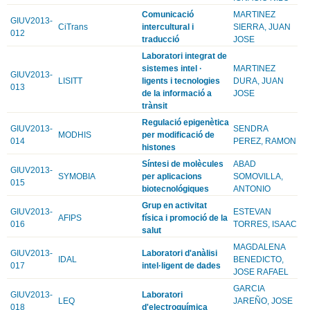
Comunicació
MARTINEZ
GIUV2013-
CiTrans
intercultural i
SIERRA, JUAN
012
traducció
JOSE
Laboratori integrat de
sistemes intel ·
MARTINEZ
GIUV2013-
LISITT
ligents i tecnologies
DURA, JUAN
013
de la informació a
JOSE
trànsit
Regulació epigenètica
GIUV2013-
SENDRA
MODHIS
per modificació de
014
PEREZ, RAMON
histones
Síntesi de molècules
ABAD
GIUV2013-
SYMOBIA
per aplicacions
SOMOVILLA,
015
biotecnológiques
ANTONIO
Grup en activitat
GIUV2013-
ESTEVAN
AFIPS
física i promoció de la
016
TORRES, ISAAC
salut
MAGDALENA
GIUV2013-
Laboratori d'anàlisi
IDAL
BENEDICTO,
017
intel·ligent de dades
JOSE RAFAEL
GARCIA
GIUV2013-
Laboratori
LEQ
JAREÑO, JOSE
018
d'electroquímica