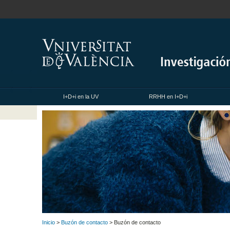
I+D+i en la UV
RRHH en I+D+i
Inicio
>
Buzón de contacto
> Buzón de contacto