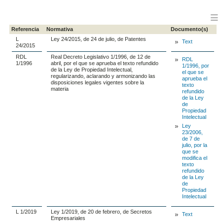
Referencia
Normativa
Documento(s)
L
Ley 24/2015, de 24 de julio, de Patentes
Text
24/2015
RDL
Real Decreto Legislativo 1/1996, de 12 de
RDL
1/1996
abril, por el que se aprueba el texto refundido
1/1996, por
de la Ley de Propiedad Intelectual,
el que se
regularizando, aclarando y armonizando las
aprueba el
disposiciones legales vigentes sobre la
texto
materia
refundido
de la Ley
de
Propiedad
Intelectual
Ley
23/2006,
de 7 de
julio, por la
que se
modifica el
texto
refundido
de la Ley
de
Propiedad
Intelectual
L 1/2019
Ley 1/2019, de 20 de febrero, de Secretos
Text
Empresariales