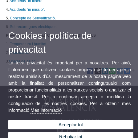
3.
Accidents "in itinere".
4.
Accidents "in missio".
5.
Concepte de Senyalització
.
6.
Sobrecàrregues elèctriques.
Cookies i política de
Prevenció – Seguretat: CONDICIONS AMBIENTALS
1.
Temperatura i humitat.
privacitat
2.
Il·luminació.
3.
Onada de calor
La teva privacitat és important per a nosaltres. Per això,
t'informem que utilitzem cookies pròpies i de tercers per a
realitzar anàlisis d'ús i mesurament de la nostra pàgina web
amb la finalitat de personalitzar continguts,així com
proporcionar funcionalitats a les xarxes socials o analitzar el
nostre trànsit. Per a continuar accepta o modifica la
configuració de les nostres cookies. Per a obtenir més
informació
Més informació
Secció Sindical de FeSP-UGT
Acceptar tot
Rebutjar tot