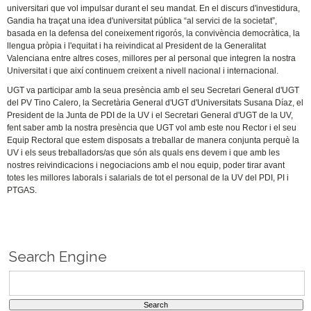
universitari que vol impulsar durant el seu mandat. En el discurs d'investidura,
Gandia ha traçat una idea d'universitat pública “al servici de la societat”,
basada en la defensa del coneixement rigorós, la convivència democràtica, la
llengua pròpia i l'equitat i ha reivindicat al President de la Generalitat
Valenciana entre altres coses, millores per al personal que integren la nostra
Universitat i que així continuem creixent a nivell nacional i internacional.
UGT va participar amb la seua presència amb el seu Secretari General d'UGT
del PV Tino Calero, la Secretària General d'UGT d'Universitats Susana Díaz, el
President de la Junta de PDI de la UV i el Secretari General d'UGT de la UV,
fent saber amb la nostra presència que UGT vol amb este nou Rector i el seu
Equip Rectoral que estem disposats a treballar de manera conjunta perquè la
UV i els seus treballadors/as que són als quals ens devem i que amb les
nostres reivindicacions i negociacions amb el nou equip, poder tirar avant
totes les millores laborals i salarials de tot el personal de la UV del PDI, PI i
PTGAS.
Search Engine