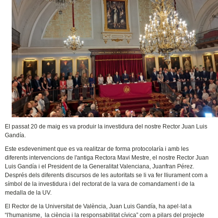
El passat 20 de maig es va produir la investidura del nostre Rector Juan Luis
Gandía.
Este esdeveniment que es va realitzar de forma protocolaría i amb les
diferents intervencions de l'antiga Rectora Mavi Mestre, el nostre Rector Juan
Luis Gandía i el President de la Generalitat Valenciana, Juanfran Pérez.
Després dels diferents discursos de les autoritats se li va fer lliurament com a
símbol de la investidura i del rectorat de la vara de comandament i de la
medalla de la UV.
El Rector de la Universitat de València, Juan Luis Gandía, ha apel·lat a
“l'humanisme, la ciència i la responsabilitat cívica” com a pilars del projecte