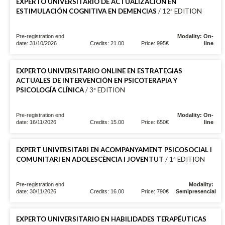
EXPERTO UNIVERSITARIO DE ACTUALIZACIÓN EN
ESTIMULACIÓN COGNITIVA EN DEMENCIAS
/ 12ª EDITION
Pre-registration end
Modality: On-
date: 31/10/2026
Credits: 21.00
Price: 995€
line
EXPERTO UNIVERSITARIO ONLINE EN ESTRATEGIAS
ACTUALES DE INTERVENCIÓN EN PSICOTERAPIA Y
PSICOLOGÍA CLÍNICA
/ 3ª EDITION
Pre-registration end
Modality: On-
date: 16/11/2026
Credits: 15.00
Price: 650€
line
EXPERT UNIVERSITARI EN ACOMPANYAMENT PSICOSOCIAL I
COMUNITARI EN ADOLESCÈNCIA I JOVENTUT
/ 1ª EDITION
Pre-registration end
Modality:
date: 30/11/2026
Credits: 16.00
Price: 790€
Semipresencial
EXPERTO UNIVERSITARIO EN HABILIDADES TERAPÉUTICAS