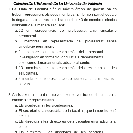
Ciències De L’Educació De La Universitat De València
La Junta de Facultat n’és el màxim òrgan de govern, on es
troben representats els seus membres. En formen part el degà o
la degana, que la presideix, i un nombre 43 de membres electes
distribuïts de la manera següent:
22 en representació del professorat amb vinculació
permanent.
3 membres en representació del professorat sense
vinculació
permanent.
1 membre en representació del personal
investigador en formació vinculat als departaments
o seccions departamentals adscrits al centre.
13 membres en representació dels estudiants i les
estudiantes.
4 membres en representació del personal d’administració i
serveis.
Assisteixen a la junta, amb veu i sense vot, tret que hi tinguen la
condició de representants:
Els vicedegans i les
vicedeganes.
El secretari o la secretària de la facultat, que també ho serà
de la
junta.
Els directors i les directores dels departaments adscrits al
centre.
Els directors i les directores de les seccions