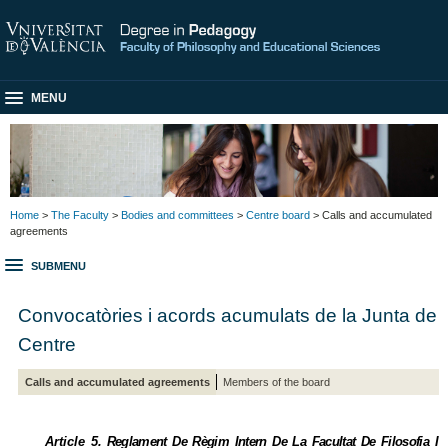
MENU
Home
>
The Faculty
>
Bodies and committees
>
Centre board
> Calls and accumulated
agreements
SUBMENU
Convocatòries i acords acumulats de la Junta de
Centre
Calls and accumulated agreements
Members of the board
Article
5. Reglament De Règim Intern De La Facultat De Filosofia I