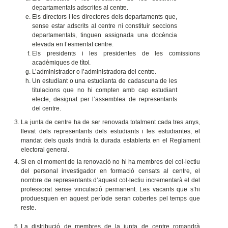
departamentals adscrites al
centre.
Els directors i les directores dels departaments que,
sense estar adscrits al centre ni constituir seccions
departamentals, tinguen assignada una docència
elevada en l’esmentat centre.
Els presidents i les presidentes de les comissions
acadèmiques de
títol.
L’administrador o l’administradora del
centre.
Un estudiant o una estudianta de cadascuna de les
titulacions que no hi compten amb cap estudiant
electe, designat per l’assemblea de representants
del centre.
La junta de centre ha de ser renovada totalment cada tres anys,
llevat dels representants dels estudiants i les estudiantes, el
mandat dels quals tindrà la durada establerta en el Reglament
electoral general.
Si en el moment de la renovació no hi ha membres del col·lectiu
del personal investigador en formació censats al centre, el
nombre de representants d’aquest col·lectiu incrementarà el del
professorat sense vinculació permanent. Les vacants que s’hi
produesquen en aquest període seran cobertes pel temps que
reste.
La distribució de membres de la junta de centre romandrà