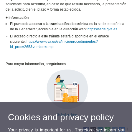
solicitante para acreditar, en caso de que resulto necesario, la presentación
de la solicitud en el plazo y forma establecidos.
+ información
El
punto de acceso a la tramitación electrónica
es la sede electrónica
de la Generalitat, accesible en la dirección web:
https://sede.gva.es
.
El acceso directo a este trámite estará disponible en el enlace
siguiente:
https://www.gva.es/va/inicio/procedimientos?
id_proc=265&version=amp
Para mayor información, pregúntanos:
Cookies and privacy policy
Scholarships
Your privacy is important for us. Therefore, we inform you