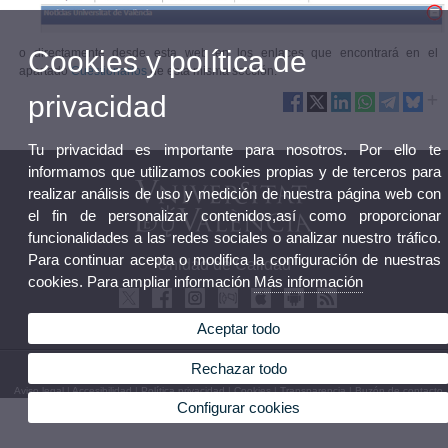
Cookies y política de
o directamente desde esta web en los enlaces que encontrará en el
apartado
Cuestionarios
de esta misma sección.
privacidad
Tu privacidad es importante para nosotros. Por ello te
informamos que utilizamos cookies propias y de terceros para
realizar análisis de uso y medición de nuestra página web con
el fin de personalizar contenidos,así como proporcionar
funcionalidades a las redes sociales o analizar nuestro tráfico.
Para continuar acepta o modifica la configuración de nuestras
Unidad de Calidad
cookies. Para ampliar información
Más información
Aceptar todo
Rechazar todo
© 2026 UV. - C/ Serpis, 29. Valencia. Teléfono: 96 162 50 20
Aviso legal
|
Accesibilidad
|
Política privacidad
|
Cookies
|
Transparencia
|
Buzón de contacto
Configurar cookies