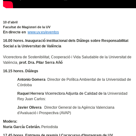
10 d'abril
Facultat de Magisteri de la UV
En directe en
www.uv.es/eventos
16.00 hores. Inauguració institucional dels Diàlegs sobre Responsabilitat
Social a la Universitat de València
Vicerectora de Sostenibilitat, Cooperació i Vida Saludable de la Universitat de
València,
prof. Dra. Pilar Serra Añó
16.15 hores. Diàlegs
Antonio Gomera
Director de Política Ambiental de la Universidad de
Córdoba
Raquel Herrera
Vicerrectora Adjunta de Calidad de la
Universidad
Rey Juan Carlos:
Javier Olivera
Director General de la Agència Valenciana
d'Avaluació i Prospectiva (AVAP)
Modera:
Nuria García Cebrián.
Periodista
17.45 hores. Entrtega de premis I Cocncurso d'Instagram de UV