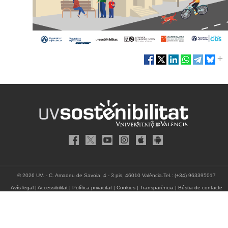
© 2026 UV. - C. Amadeu de Savoia, 4 - 3 pis, 46010 València.Tel.: (+34) 963395017
Avís legal
|
Accessibilitat
|
Política privacitat
|
Cookies
|
Transparència
|
Bústia de contacte