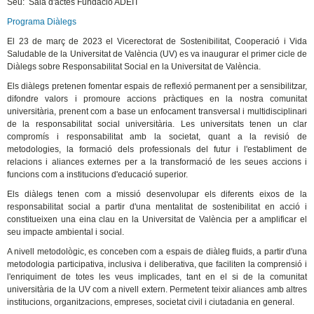
Seu: Sala d'actes Fundació ADEIT
Programa Diàlegs
El 23 de març de 2023 el Vicerectorat de Sostenibilitat, Cooperació i Vida
Saludable de la Universitat de València (UV) es va inaugurar el primer cicle de
Diàlegs sobre Responsabilitat Social en la Universitat de València.
Els diàlegs pretenen fomentar espais de reflexió permanent per a sensibilitzar,
difondre valors i promoure accions pràctiques en la nostra comunitat
universitària, prenent com a base un enfocament transversal i multidisciplinari
de la responsabilitat social universitària. Les universitats tenen un clar
compromís i responsabilitat amb la societat, quant a la revisió de
metodologies, la formació dels professionals del futur i l'establiment de
relacions i aliances externes per a la transformació de les seues accions i
funcions com a institucions d'educació superior.
Els diàlegs tenen com a missió desenvolupar els diferents eixos de la
responsabilitat social a partir d'una mentalitat de sostenibilitat en acció i
constitueixen una eina clau en la Universitat de València per a amplificar el
seu impacte ambiental i social.
A nivell metodològic, es conceben com a espais de diàleg fluids, a partir d'una
metodologia participativa, inclusiva i deliberativa, que faciliten la comprensió i
l'enriquiment de totes les veus implicades, tant en el si de la comunitat
universitària de la UV com a nivell extern. Permetent teixir aliances amb altres
institucions, organitzacions, empreses, societat civil i ciutadania en general.