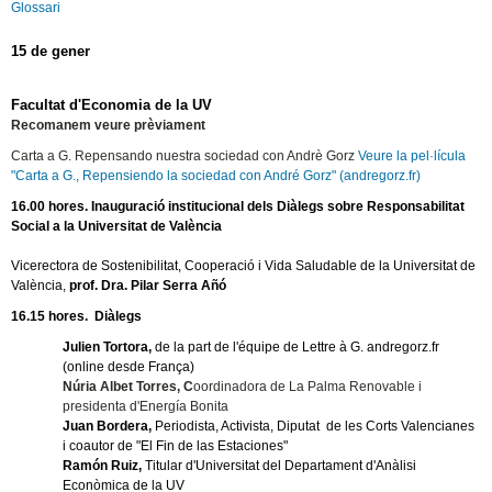
Glossari
15 de gener
Facultat d'Economia de la UV
Recomanem veure prèviament
Carta a G. Repensando nuestra sociedad con Andrè Gorz
Veure la pel·lícula
"Carta a G., Repensiendo la sociedad con André Gorz" (andregorz.fr)
16.00 hores. Inauguració institucional dels Diàlegs sobre Responsabilitat
Social a la Universitat de València
Vicerectora de Sostenibilitat, Cooperació i Vida Saludable de la Universitat de
València,
prof. Dra. Pilar Serra Añó
16.15 hores.
Diàlegs
Julien Tortora,
de la part de l'équipe de Lettre à G. andregorz.fr
(online desde França)
Núria Albet Torres, C
oordinadora de La Palma Renovable i
presidenta d'Energía Bonita
Juan Bordera,
Periodista, Activista, Diputat de les Corts Valencianes
i coautor de "El Fin de las Estaciones"
Ramón Ruiz,
Titular d'Universitat del Departament d'Anàlisi
Econòmica de la UV