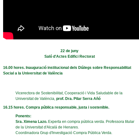
22 de juny
Saló d'Actes Edifici Rectorat
16.00 hores. Inauguració institucional dels Diàlegs sobre Responsabilitat
Social a la Universitat de València
Vicerectora de Sostenibilitat, Cooperació i Vida Saludable de la
Universitat de València,
prof. Dra. Pilar Serra Añó
16.15 hores. Compra pública responsable, justa i sostenible.
Ponents:
Sra. Ximena Lazo.
Experta en compra pública verda. Professora titular
de la Universitat d'Alcalá de Henares.
Coordinadora Grup d'Investigació Compra Pública Verda.