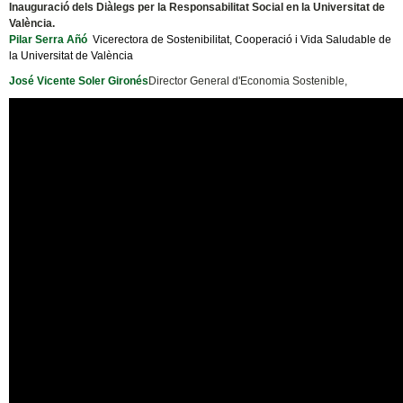
Inauguració dels Diàlegs per la Responsabilitat Social en la Universitat de
València.
Pilar Serra Añó
Vicerectora de Sostenibilitat, Cooperació i Vida Saludable de
la Universitat de València
José Vicente Soler Gironés
Director General d'Economia Sostenible,