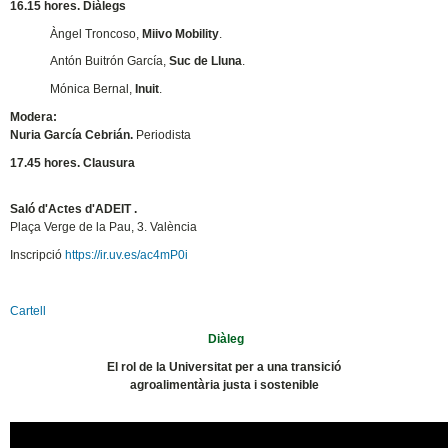
16.15 hores. Diàlegs
Àngel Troncoso,
Miivo Mobility
.
Antón Buitrón García,
Suc de Lluna
.
Mónica Bernal,
Inuit
.
Modera:
Nuria García Cebrián.
Periodista
17.45 hores. Clausura
Saló d'Actes d'ADEIT .
Plaça Verge de la Pau, 3. València
Inscripció
https://ir.uv.es/ac4mP0i
Cartell
Diàleg
El rol de la Universitat per a una transició
agroalimentària justa i sostenible