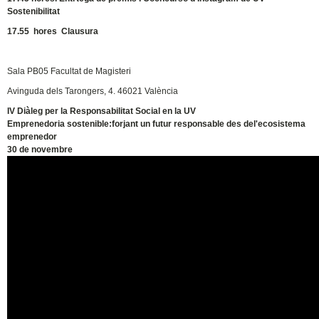
Sostenibilitat
17.55 hores Clausura
Sala PB05 Facultat de Magisteri
Avinguda dels Tarongers, 4. 46021 València
IV Diàleg per la Responsabilitat Social en la UV
Emprenedoria sostenible:forjant un futur responsable des del'ecosistema
emprenedor
30 de novembre