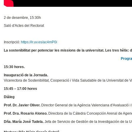
2 de desembre, 15:30h
Saló d'Actes del Rectorat
Inscripció:
https://ir.uv.es/ac4mP0i
La sostenibilitat per potenciar les missions de la universitat. Les tres hèlix:
Progr
15:30 hores.
Inauguració de la Jornada.
Vicerectora de Sostenibilitat, Cooperació i Vida Saludable de la Universitat de V
15:45 – 17:00 hores
Diàleg
Prof. Dr. Javier Oliver.
Director General de la Agència Valenciana d'Avaluació i
Prof. Dra. Rosario Alonso.
Directora de la Cátedra Concepción Arenal de Agen
Dña. María José Tudela.
Jefa de Servicio de Gestión de la Investigación de la U