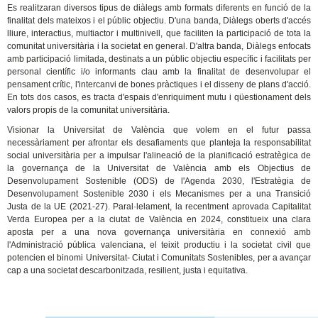
Es realitzaran diversos tipus de diàlegs amb formats diferents en funció de la
finalitat dels mateixos i el públic objectiu. D'una banda, Diàlegs oberts d'accés
lliure, interactius, multiactor i multinivell, que faciliten la participació de tota la
comunitat universitària i la societat en general. D'altra banda, Diàlegs enfocats
amb participació limitada, destinats a un públic objectiu específic i facilitats per
personal científic i/o informants clau amb la finalitat de desenvolupar el
pensament crític, l'intercanvi de bones pràctiques i el disseny de plans d'acció.
En tots dos casos, es tracta d'espais d'enriquiment mutu i qüestionament dels
valors propis de la comunitat universitària.
Visionar la Universitat de València que volem en el futur passa
necessàriament per afrontar els desafiaments que planteja la responsabilitat
social universitària per a impulsar l'alineació de la planificació estratègica de
la governança de la Universitat de València amb els Objectius de
Desenvolupament Sostenible (ODS) de l'Agenda 2030, l'Estratègia de
Desenvolupament Sostenible 2030 i els Mecanismes per a una Transició
Justa de la UE (2021-27). Paral·lelament, la recentment aprovada Capitalitat
Verda Europea per a la ciutat de València en 2024, constitueix una clara
aposta per a una nova governança universitària en connexió amb
l'Administració pública valenciana, el teixit productiu i la societat civil que
potencien el binomi Universitat- Ciutat i Comunitats Sostenibles, per a avançar
cap a una societat descarbonitzada, resilient, justa i equitativa.