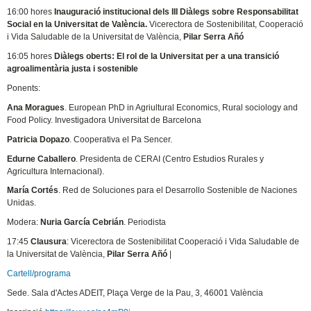
16:00 hores
Inauguració institucional dels III Diàlegs sobre Responsabilitat
Social en la Universitat de València.
Vicerectora de Sostenibilitat, Cooperació
i Vida Saludable de la Universitat de València,
Pilar Serra Añó
16:05 hores
Diàlegs oberts: El rol de la Universitat per a una transició
agroalimentària justa i sostenible
Ponents:
Ana Moragues
. European PhD in Agriultural Economics, Rural sociology and
Food Policy. Investigadora Universitat de Barcelona
Patricia Dopazo
. Cooperativa el Pa Sencer.
Edurne Caballero
. Presidenta de CERAI (Centro Estudios Rurales y
Agricultura Internacional).
María Cortés
. Red de Soluciones para el Desarrollo Sostenible de Naciones
Unidas.
Modera:
Nuria García Cebrián
. Periodista
17:45
Clausura
: Vicerectora de Sostenibilitat Cooperació i Vida Saludable de
la Universitat de València,
Pilar Serra Añó
|
Cartell/programa
Sede. Sala d'Actes ADEIT, Plaça Verge de la Pau, 3, 46001 València