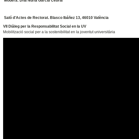
Modera: Dña
Núria García Cebriá
Saló d'Actes de Rectorat. Blasco Ibáñez 13, 46010 València
VII Diàleg per la Responsabilitat Social en la UV
Mobilització social per a la sostenibilitat en la joventut universitària