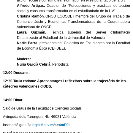
acción social y consumo transformador en el estudiantado de la UV"
Alfredo Artigas.
Coautor de "Percepciones y prácticas de acción
social y consumo transformador en el estudiantado de la UV"
Cristina Ramón.
ONGD ECOSOL i membre del Grupo de Trabajo de
Comercio Justo y Economías Transformadoras de la Coordinadora
Valenciana de ONGD
Laura Guzmán.
Tècnica superior del Servei d'Informació
Dinamització al Estudiant de la Universitat de València
Nadia Parra,
presidenta del Colectivo de Estudiantes por la Facultad
de Economía Ética (CEFDEE).
Modera:
Nuria García Cebriá.
Periodista
12:00 Descans:
12:30 Taula rodona: Aprenentatges i reflexions sobre la trajectòria de les
càtedres valencianes d'ODS.
14:00 Dinar.
Saló de Graus de la Facultat de Ciències Socials
Avinguda dels Tarongers, 4b. 46021 València
Inscripció gratuïta
https://ir.uv.es/
ac4mP0i