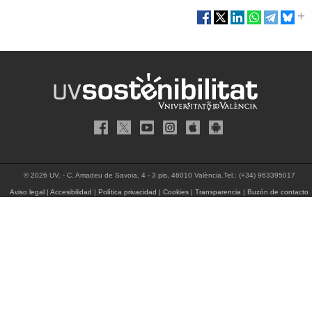
© 2026 UV. - C. Amadeu de Savoia, 4 - 3 pis, 46010 València.Tel.: (+34) 963395017
Aviso legal
|
Accesibilidad
|
Política privacidad
|
Cookies
|
Transparencia
|
Buzón de contacto