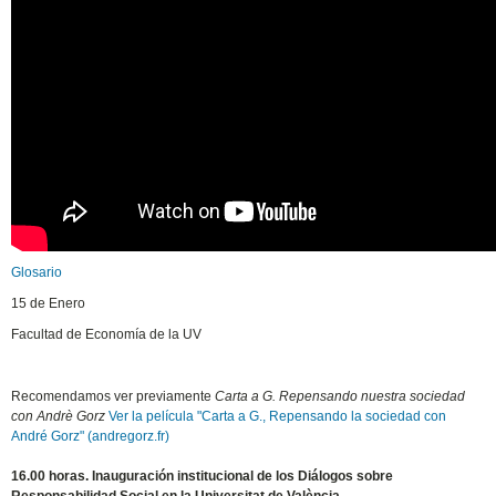
Glosario
15 de Enero
Facultad de Economía de la UV
Recomendamos ver previamente
Carta a G. Repensando nuestra sociedad
con Andrè Gorz
Ver la película "Carta a G., Repensando la sociedad con
André Gorz" (andregorz.fr)
16.00 horas. Inauguración institucional de los Diálogos sobre
Responsabilidad Social en la Universitat de València