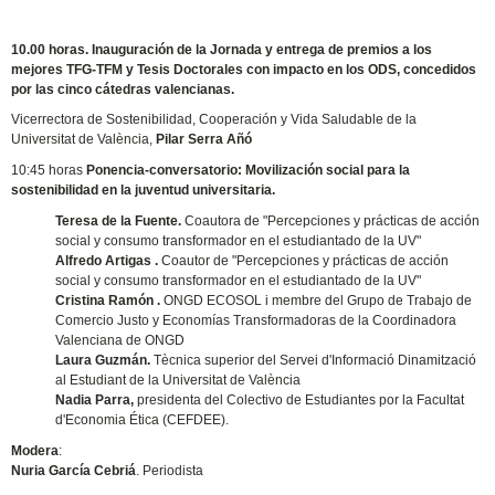
10.00 horas. Inauguración de la Jornada y entrega de premios a los
mejores TFG-TFM y Tesis Doctorales con impacto en los ODS, concedidos
por las cinco cátedras valencianas.
Vicerrectora de Sostenibilidad, Cooperación y Vida Saludable de la
Universitat de València,
Pilar Serra Añó
10:45 horas
Ponencia-conversatorio: Movilización social para la
sostenibilidad en la juventud universitaria.
Teresa de la Fuente.
Coautora de "Percepciones y prácticas de acción
social y consumo transformador en el estudiantado de la UV"
Alfredo Artigas .
Coautor de "Percepciones y prácticas de acción
social y consumo transformador en el estudiantado de la UV"
Cristina Ramón .
ONGD ECOSOL i membre del Grupo de Trabajo de
Comercio Justo y Economías Transformadoras de la Coordinadora
Valenciana de ONGD
Laura Guzmán.
Tècnica superior del Servei d'Informació Dinamització
al Estudiant de la Universitat de València
Nadia Parra,
presidenta del Colectivo de Estudiantes por la Facultat
d'Economia Ética (CEFDEE).
Modera
:
Nuria García Cebriá
. Periodista