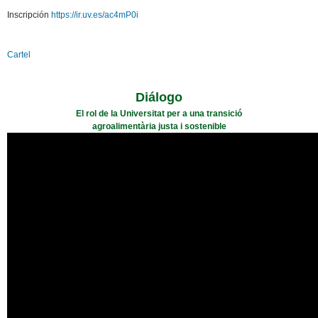
Inscripción
https://ir.uv.es/ac4mP0i
Cartel
Diálogo
El rol de la Universitat per a una transició
agroalimentària justa i sostenible