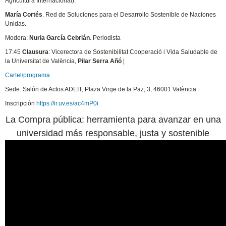
Agricultura Internacional).
María Cortés
. Red de Soluciones para el Desarrollo Sostenible de Naciones
Unidas.
Modera:
Nuria García Cebrián
. Periodista
17:45
Clausura
: Vicerectora de Sostenibilitat Cooperació i Vida Saludable de
la Universitat de València,
Pilar Serra Añó
|
Cartel/programa
Sede. Salón de Actos ADEIT, Plaza Virge de la Paz, 3, 46001 València
Inscripción
https://ir.uv.es/ac4mP0i
La Compra pública: herramienta para avanzar en una
universidad más responsable, justa y sostenible