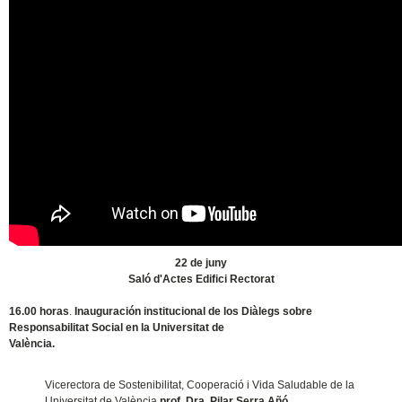
22 de juny
Saló d'Actes Edifici Rectorat
16.00 horas
.
Inauguración institucional de los Diàlegs sobre
Responsabilitat Social en la Universitat de
València.
Vicerectora de Sostenibilitat, Cooperació i Vida Saludable de la
Universitat de València
prof. Dra. Pilar Serra Añó