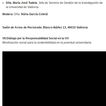
Dña. María José Tudela
. Jefa de Servicio de Gestión de la Investigación de
la Universitat de València
Modera:
Dña.
Núria García Cebriá
Salón de Actos de Rectorado. Blasco Ibáñez 13, 46010 València
VII Diálogo por la Responsabilidad Social en la UV
Movilización social para la sostenibillidad en la juventud universitaria