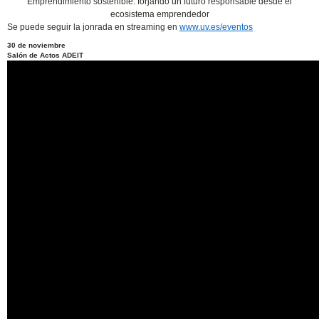
Emprendimiento sostenible: forjando un futuro responsable desde el
ecosistema emprendedor
Se puede seguir la jonrada en streaming en
www.uv.es/eventos
30 de noviembre
Salón de Actos ADEIT