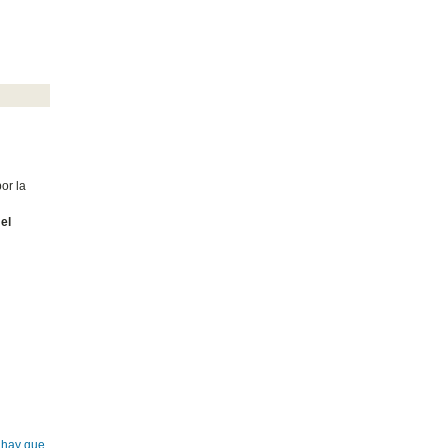
or la
el
e hay que