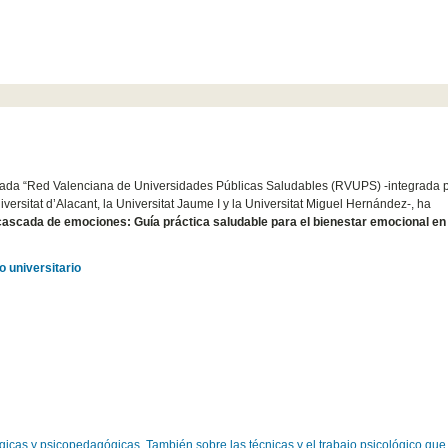
minada “Red Valenciana de Universidades Públicas Saludables (RVUPS) -integrada p
niversitat d’Alacant, la Universitat Jaume I y la Universitat Miguel Hernández-, ha
ascada de emociones: Guía práctica saludable para el bienestar emocional en 
o universitario
gicas y psicopedagógicas. También sobre las técnicas y el trabajo psicológico qu