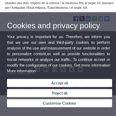
abasten des dels orígens de la ciència i la medicina fins al segle XX, passant
per l'Antiguitat, l'Edat mitjana, l'Edat Moderna i el segle XIX.
Cookies and privacy policy
Your privacy is important for us. Therefore, we inform you
that we use our own and third-party cookies to perform
analysis of the use and measurement of our website in order
to personalize content,as well as provide functionalities to
social networks or analyze our traffic. To continue accept or
Inter-university Institute López Piñero
modify the configuration of our cookies. Get more information
More information
Accept all
© 2026 UV. - Pl. Cisneros, 4. 46003 Valencia (Spain). Phone: (+34) 96 3926229
Reject all
Legal Disclaimer
|
Accessibility
|
Privacy Policy
|
Cookies
|
Transparency
|
Contact Mailbox
Customise Cookies