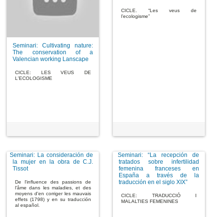
CICLE. “Les veus de
l’ecologisme”
Seminari: Cultivating nature:
The conservation of a
Valencian working Lanscape
CICLE: LES VEUS DE
L'ECOLOGISME
Seminari: La consideración de
Seminari: “La recepción de
la mujer en la obra de C.J.
tratados sobre infertilidad
Tissot
femenina franceses en
España a través de la
traducción en el siglo XIX”
De l'influence des passions de
l'âme dans les maladies, et des
moyens d'en corriger les mauvais
CICLE: TRADUCCIÓ I
effets (1798) y en su traducción
MALALTIES FEMENINES
al español.