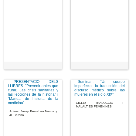
PRESENTACIÓ DELS
Seminari: “Un cuerpo
LLIBRES: "Prevenir antes que
imperfecto: la traducción del
curar. Las crisis sanitarias y
discurso médico sobre las
las lecciones de la historia” i
mujeres en el siglo XIX”
"Manual de historia de la
medicina”
CICLE: TRADUCCIÓ I
MALALTIES FEMENINES
Autors: Josep Bernabeu Mestre y
JL Barona