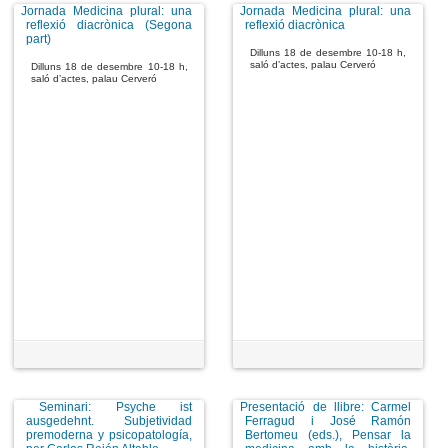
Jornada Medicina plural: una
Jornada Medicina plural: una
reflexió diacrònica (Segona
reflexió diacrònica
part)
Dilluns 18 de desembre 10-18 h,
saló d’actes, palau Cerveró
Dilluns 18 de desembre 10-18 h,
saló d’actes, palau Cerveró
Seminari: Psyche ist
Presentació de llibre: Carmel
ausgedehnt. Subjetividad
Ferragud i José Ramón
premoderna y psicopatología,
Bertomeu (eds.), Pensar la