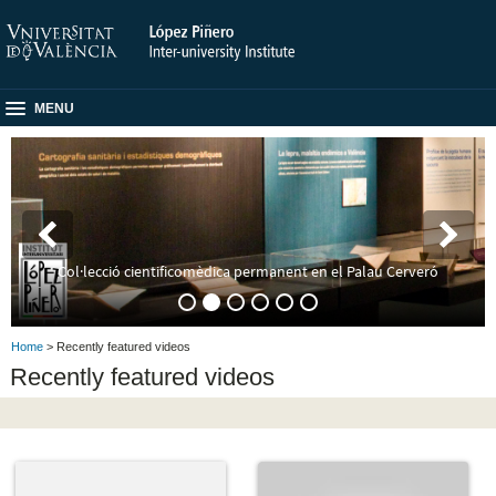
MENU
Col·lecció cientificomèdica permanent en el Palau Cerveró
Home
> Recently featured videos
Recently featured videos