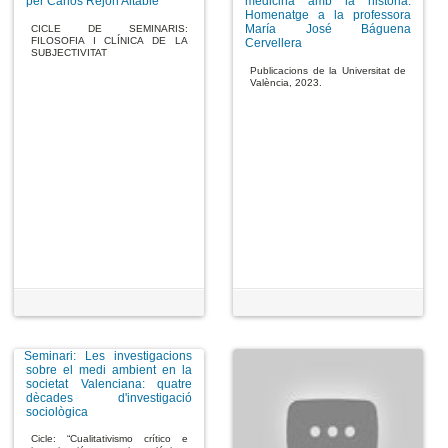
per Carlos Rejón Altable
medicina amb la història.
Homenatge a la professora
María José Báguena
CICLE DE SEMINARIS:
FILOSOFIA I CLÍNICA DE LA
Cervellera
SUBJECTIVITAT
Publicacions de la Universitat de
València, 2023.
Seminari: Les investigacions
sobre el medi ambient en la
societat Valenciana: quatre
dècades d'investigació
sociològica
Cicle: “Cualitativismo crítico e