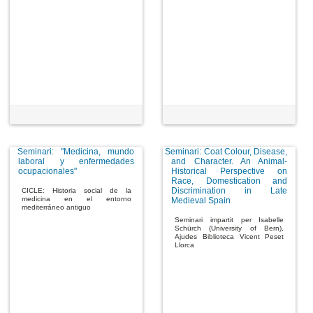
Seminari: "Medicina, mundo
Seminari: Coat Colour, Disease,
laboral y enfermedades
and Character. An Animal-
ocupacionales"
Historical Perspective on
Race, Domestication and
Discrimination in Late
CICLE: Historia social de la
medicina en el entorno
Medieval Spain
mediterráneo antiguo
Seminari impartit per Isabelle
Schürch (University of Bern),
Ajudes Biblioteca Vicent Peset
Llorca