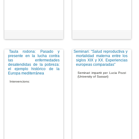
Taula rodona: Pasado y
Seminari: “Salud reproductiva y
presente en la lucha contra
mortalidad materna entre los
las enfermedades
siglos XIX y XX. Experiencias
desatendidas de la pobreza:
europeas comparadas”
el ejemplo histórico de la
Europa mediterránea
Seminari impartit per Lucia Pozzi
(University of Sassari)
Intervencions: