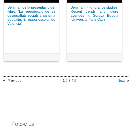
Seminari de la presentació del
Seminari: « Ignorance studies:
llibre: “La reproducció de les
Recent trends and future
desigualtats socials al sistema
avenues ». Soraya Boudia
educatiu. El mapa escolar de
(Université Paris Cité)
València”
Previous
1
2
3
4
5
Next
Folow us