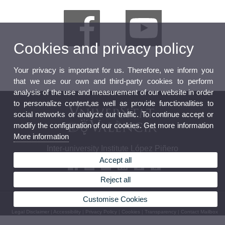
Cookies and privacy policy
Your privacy is important for us. Therefore, we inform you
that we use our own and third-party cookies to perform
analysis of the use and measurement of our website in order
to personalize content,as well as provide functionalities to
social networks or analyze our traffic. To continue accept or
modify the configuration of our cookies. Get more information
More information
Inter-university Institute López Piñero
Accept all
Reject all
Customise Cookies
© 2026 UV. - Pl. Cisneros, 4. 46003 Valencia (Spain). Phone: (+34) 96 3926229
Legal Disclaimer
|
Accessibility
|
Privacy Policy
|
Cookies
|
Transparency
|
Contact Mailbox