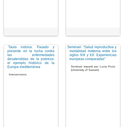
Taula rodona: Pasado y
Seminari: “Salud reproductiva y
presente en la lucha contra
mortalidad materna entre los
las enfermedades
siglos XIX y XX. Experiencias
desatendidas de la pobreza:
europeas comparadas”
el ejemplo histórico de la
Europa mediterránea
Seminari impartit per Lucia Pozzi
(University of Sassari)
Intervencions: