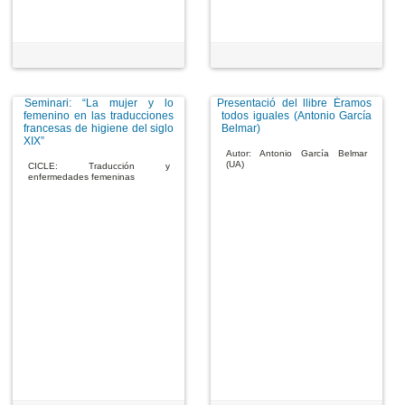
Seminari: “La mujer y lo
Presentació del llibre Éramos
femenino en las traducciones
todos iguales (Antonio García
francesas de higiene del siglo
Belmar)
XIX”
Autor: Antonio García Belmar
(UA)
CICLE: Traducción y
enfermedades femeninas