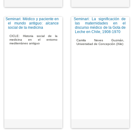
Seminari: Médico y paciente en
Seminari: La significación de
el mundo antiguo: alcance
las maternidades en el
social de la medicina
discurso médico de la Gota de
Leche en Chile, 1908-1970
CICLE: Historia social de la
medicina en el entorno
Camila Neves Guzmán,
mediterráneo antiguo
Universidad de Concepción (Xile)