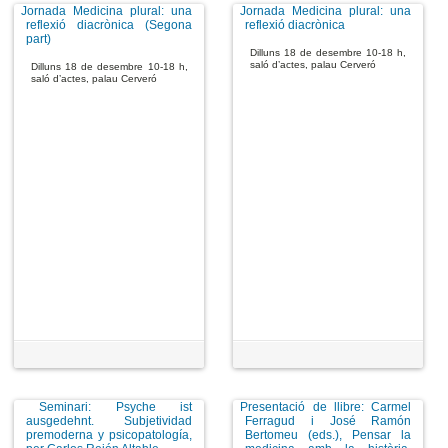
Jornada Medicina plural: una
Jornada Medicina plural: una
reflexió diacrònica (Segona
reflexió diacrònica
part)
Dilluns 18 de desembre 10-18 h,
saló d’actes, palau Cerveró
Dilluns 18 de desembre 10-18 h,
saló d’actes, palau Cerveró
Seminari: Psyche ist
Presentació de llibre: Carmel
ausgedehnt. Subjetividad
Ferragud i José Ramón
premoderna y psicopatología,
Bertomeu (eds.), Pensar la