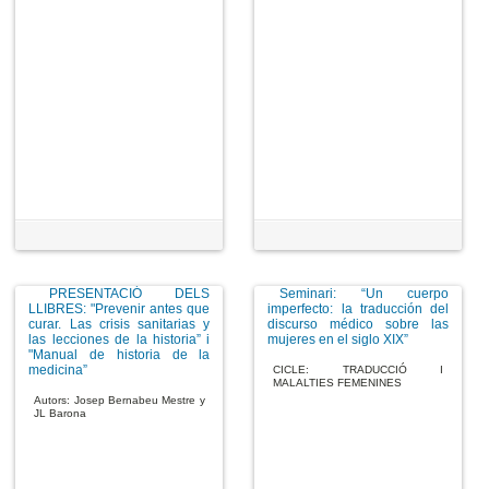
PRESENTACIÓ DELS
Seminari: “Un cuerpo
LLIBRES: "Prevenir antes que
imperfecto: la traducción del
curar. Las crisis sanitarias y
discurso médico sobre las
las lecciones de la historia” i
mujeres en el siglo XIX”
"Manual de historia de la
medicina”
CICLE: TRADUCCIÓ I
MALALTIES FEMENINES
Autors: Josep Bernabeu Mestre y
JL Barona