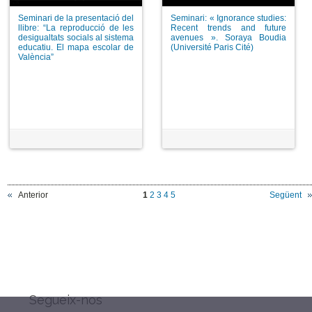
Seminari de la presentació del
Seminari: « Ignorance studies:
llibre: “La reproducció de les
Recent trends and future
desigualtats socials al sistema
avenues ». Soraya Boudia
educatiu. El mapa escolar de
(Université Paris Cité)
València”
Anterior
1
2
3
4
5
Següent
Segueix-nos