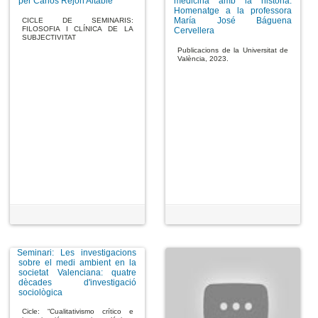
per Carlos Rejón Altable
medicina amb la història.
Homenatge a la professora
María José Báguena
CICLE DE SEMINARIS:
FILOSOFIA I CLÍNICA DE LA
Cervellera
SUBJECTIVITAT
Publicacions de la Universitat de
València, 2023.
Seminari: Les investigacions
sobre el medi ambient en la
societat Valenciana: quatre
dècades d'investigació
sociològica
Cicle: “Cualitativismo crítico e