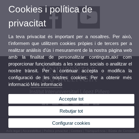
Cookies i política de
privacitat
La teva privacitat és important per a nosaltres. Per això,
t'informem que utilitzem cookies pròpies i de tercers per a
realitzar anàlisis d'ús i mesurament de la nostra pàgina web
amb la finalitat de personalitzar continguts,així com
proporcionar funcionalitats a les xarxes socials o analitzar el
nostre trànsit. Per a continuar accepta o modifica la
configuració de les nostres cookies. Per a obtenir més
informació
Més informació
Institut Interuniversitari López Piñero
Acceptar tot
Rebutjar tot
Configurar cookies
© 2026 UV. - Plaça de Cisneros, 4. 46003 València. Telèfon: 96 3926229
Avís legal
|
Accessibilitat
|
Política privacitat
|
Cookies
|
Transparència
|
Bùstia de Contacte