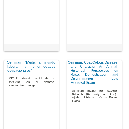
Seminari: "Medicina, mundo
Seminari: Coat Colour, Disease,
laboral y enfermedades
and Character. An Animal-
ocupacionales"
Historical Perspective on
Race, Domestication and
Discrimination in Late
CICLE: Historia social de la
medicina en el entorno
Medieval Spain
mediterráneo antiguo
Seminari impartit per Isabelle
Schürch (University of Bern),
Ajudes Biblioteca Vicent Peset
Llorca