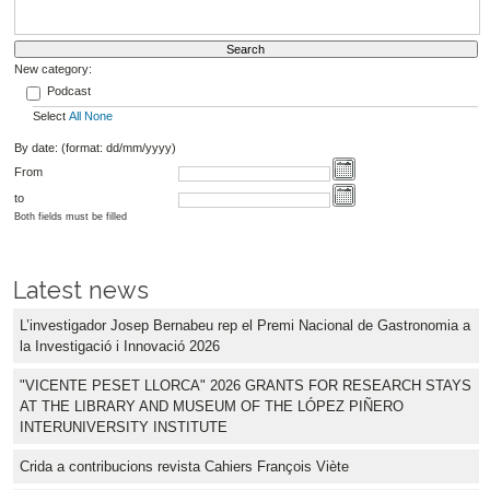
New category:
Podcast
Select
All
None
By date: (format: dd/mm/yyyy)
From
to
Both fields must be filled
Latest news
L’investigador Josep Bernabeu rep el Premi Nacional de Gastronomia a
la Investigació i Innovació 2026
"VICENTE PESET LLORCA" 2026 GRANTS FOR RESEARCH STAYS
AT THE LIBRARY AND MUSEUM OF THE LÓPEZ PIÑERO
INTERUNIVERSITY INSTITUTE
Crida a contribucions revista Cahiers François Viète