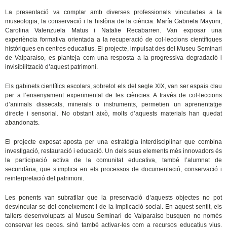
La presentació va comptar amb diverses professionals vinculades a la
museologia, la conservació i la història de la ciència:
María Gabriela Mayoni,
Carolina Valenzuela Matus i Natalie Recabarren
. Van exposar una
experiència formativa orientada a la recuperació de col·leccions científiques
històriques en centres educatius. El projecte, impulsat des del Museu Seminari
de Valparaíso, es planteja com una resposta a la progressiva degradació i
invisibilització d’aquest patrimoni.
Els gabinets científics escolars, sobretot els del segle XIX, van ser espais clau
per a l’ensenyament experimental de les ciències. A través de col·leccions
d’animals dissecats, minerals o instruments, permetien un aprenentatge
directe i sensorial. No obstant això, molts d’aquests materials han quedat
abandonats.
El projecte exposat aposta per una estratègia interdisciplinar que combina
investigació, restauració i educació. Un dels seus elements més innovadors és
la participació activa de la comunitat educativa, també l’alumnat de
secundària, que s’implica en els processos de documentació, conservació i
reinterpretació del patrimoni.
Les ponents van subratllar que la preservació d’aquests objectes no pot
desvincular-se del coneixement i de la implicació social. En aquest sentit, els
tallers desenvolupats al Museu Seminari de Valparaíso busquen no només
conservar les peces, sinó també activar-les com a recursos educatius vius,