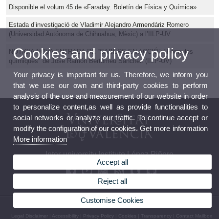
Disponible el volum 45 de «Faraday. Boletín de Física y Química»
Estada d’investigació de Vladimir Alejandro Armendáriz Romero
(Universidad Autónoma de Chihuahua, Mèxic) a l’IILP-UV
Cookies and privacy policy
NOTICIA NOVA ENTRADA DE “SABERS EN ACCIÓ”: "Fórmules
químiques" de José Ramón Bertomeu Sánchez (IILP-UV)
Your privacy is important for us. Therefore, we inform you
that we use our own and third-party cookies to perform
analysis of the use and measurement of our website in order
to personalize content,as well as provide functionalities to
social networks or analyze our traffic. To continue accept or
modify the configuration of our cookies. Get more information
More information
Inter-university Institute López Piñero
Accept all
Reject all
Customise Cookies
© 2026 UV. - Pl. Cisneros, 4. 46003 Valencia (Spain). Phone: (+34) 96 3926229
Legal Disclaimer
|
Accessibility
|
Privacy Policy
|
Cookies
|
Transparency
|
Contact Mailbox