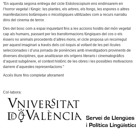
"En aquesta segona entrega del cicle Eidoloscopium ens endinsarem en
l’horror vegetal i fúngic: les plantes, els arbres, els fongs, les espores o altres
manifestacions botàniques o micològiques utilitzades com a recurs narratiu
dins del cinema de terror.
Des del bosc com a espai inquietant fins a les accions hostils del món vegetal
cap als humans, passant per les transformacions fúngiques del cos o els
éssers no animals procedents d’altres mons, el cicle proposa un recorregut
per aquest imaginari a través dels col·loquis al voltant de les pel·lícules
seleccionades i d’una jornada de ponències amb investigadors provinents de
diverses disciplines, que analitzaran els orígens literaris i cinematogràfics
d’aquest subgènere, el context històric de les obres i les possibles motivacions
darrere d’aquestes representacions."
Accés lliure fins completar aforament
Col·labora: