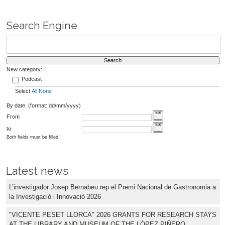
Search Engine
New category:
Podcast
Select
All
None
By date: (format: dd/mm/yyyy)
From
to
Both fields must be filled
Latest news
L’investigador Josep Bernabeu rep el Premi Nacional de Gastronomia a
la Investigació i Innovació 2026
"VICENTE PESET LLORCA" 2026 GRANTS FOR RESEARCH STAYS
AT THE LIBRARY AND MUSEUM OF THE LÓPEZ PIÑERO