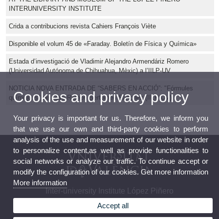
INTERUNIVERSITY INSTITUTE
Crida a contribucions revista Cahiers François Viète
Disponible el volum 45 de «Faraday. Boletín de Física y Química»
Estada d’investigació de Vladimir Alejandro Armendáriz Romero
(Universidad Autónoma de Chihuahua, Mèxic) a l’IILP-UV
NOTICIA NOVA ENTRADA DE “SABERS EN ACCIÓ”: "Fórmules
Cookies and privacy policy
químiques" de José Ramón Bertomeu Sánchez (IILP-UV)
Your privacy is important for us. Therefore, we inform you
that we use our own and third-party cookies to perform
analysis of the use and measurement of our website in order
to personalize content,as well as provide functionalities to
social networks or analyze our traffic. To continue accept or
modify the configuration of our cookies. Get more information
More information
Inter-university Institute López Piñero
Accept all