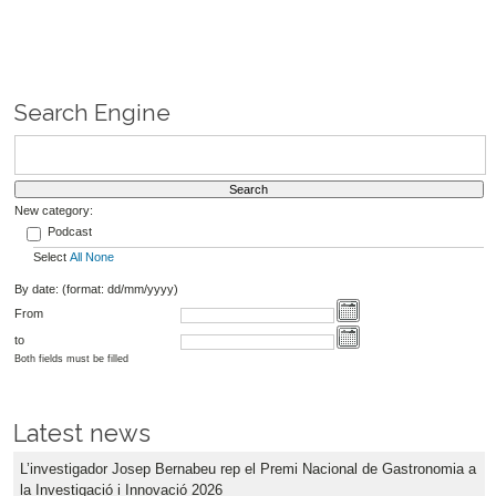
Search Engine
New category:
Podcast
Select
All
None
By date: (format: dd/mm/yyyy)
From
to
Both fields must be filled
Latest news
L’investigador Josep Bernabeu rep el Premi Nacional de Gastronomia a
la Investigació i Innovació 2026