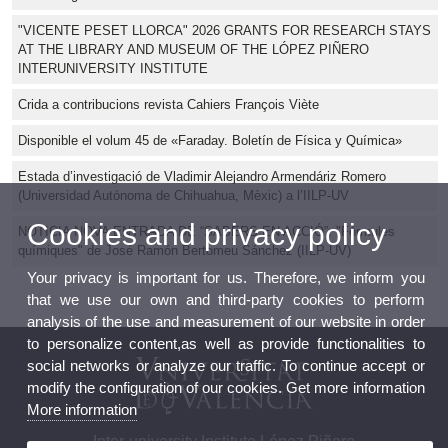
"VICENTE PESET LLORCA" 2026 GRANTS FOR RESEARCH STAYS
AT THE LIBRARY AND MUSEUM OF THE LÓPEZ PIÑERO
INTERUNIVERSITY INSTITUTE
Crida a contribucions revista Cahiers François Viète
Disponible el volum 45 de «Faraday. Boletín de Física y Química»
Estada d’investigació de Vladimir Alejandro Armendáriz Romero
(Universidad Autónoma de Chihuahua, Mèxic) a l’IILP-UV
Cookies and privacy policy
NOTICIA NOVA ENTRADA DE “SABERS EN ACCIÓ”: "Fórmules
químiques" de José Ramón Bertomeu Sánchez (IILP-UV)
Your privacy is important for us. Therefore, we inform you
that we use our own and third-party cookies to perform
analysis of the use and measurement of our website in order
to personalize content,as well as provide functionalities to
social networks or analyze our traffic. To continue accept or
modify the configuration of our cookies. Get more information
More information
Inter-university Institute López Piñero