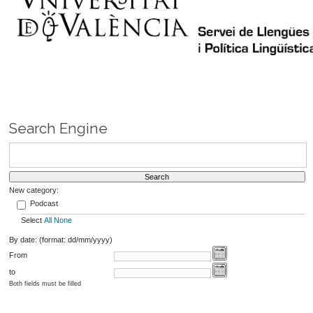
Search Engine
New category:
Podcast
Select
All
None
By date: (format: dd/mm/yyyy)
From
to
Both fields must be filled