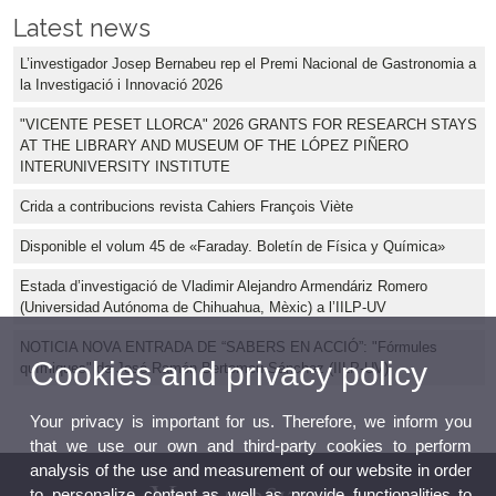
Latest news
L’investigador Josep Bernabeu rep el Premi Nacional de Gastronomia a
la Investigació i Innovació 2026
"VICENTE PESET LLORCA" 2026 GRANTS FOR RESEARCH STAYS
AT THE LIBRARY AND MUSEUM OF THE LÓPEZ PIÑERO
INTERUNIVERSITY INSTITUTE
Crida a contribucions revista Cahiers François Viète
Disponible el volum 45 de «Faraday. Boletín de Física y Química»
Estada d’investigació de Vladimir Alejandro Armendáriz Romero
(Universidad Autónoma de Chihuahua, Mèxic) a l’IILP-UV
NOTICIA NOVA ENTRADA DE “SABERS EN ACCIÓ”: "Fórmules
Cookies and privacy policy
químiques" de José Ramón Bertomeu Sánchez (IILP-UV)
Your privacy is important for us. Therefore, we inform you
that we use our own and third-party cookies to perform
analysis of the use and measurement of our website in order
to personalize content,as well as provide functionalities to