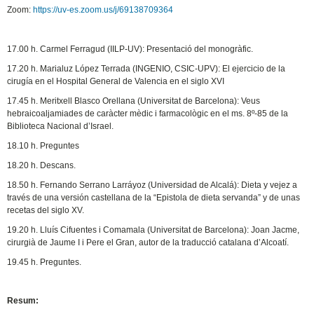
Zoom:
https://uv-es.zoom.us/j/69138709364
17.00 h. Carmel Ferragud (IILP-UV): Presentació del monogràfic.
17.20 h. Marialuz López Terrada (INGENIO, CSIC-UPV): El ejercicio de la
cirugía en el Hospital General de Valencia en el siglo XVI
17.45 h. Meritxell Blasco Orellana (Universitat de Barcelona): Veus
hebraicoaljamiades de caràcter mèdic i farmacològic en el ms. 8º-85 de la
Biblioteca Nacional d’Israel.
18.10 h. Preguntes
18.20 h. Descans.
18.50 h. Fernando Serrano Larráyoz (Universidad de Alcalá): Dieta y vejez a
través de una versión castellana de la “Epistola de dieta servanda” y de unas
recetas del siglo XV.
19.20 h. Lluís Cifuentes i Comamala (Universitat de Barcelona): Joan Jacme,
cirurgià de Jaume I i Pere el Gran, autor de la traducció catalana d’Alcoatí.
19.45 h. Preguntes.
Resum: