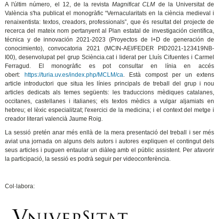
A l'últim número, el 12, de la revista
Magnificat CLM
de la Universitat de
València s'ha publicat el monogràfic “Vernacularitats en la ciència medieval i
renaixentista: textos, creadors, professionals”, que és resultat del projecte de
recerca del mateix nom pertanyent al Plan estatal de investigación científica,
técnica y de innovación 2021-2023 (Proyectos de I+D de generación de
conocimiento), convocatoria 2021 (MCIN-AEI/FEDER PID2021-123419NB-
I00), desenvolupat pel grup Sciència.cat i liderat per Lluís Cifuentes i Carmel
Ferragud. El monogràfic es pot consultar en línia en accés
obert:
https://turia.uv.es/index.php/MCLM/ca
. Està compost per un extens
article introductori que situa les línies principals de treball del grup i nou
articles dedicats als temes següents: les traduccions mèdiques catalanes,
occitanes, castellanes i italianes; els textos mèdics a vulgar aljamiats en
hebreu; el lèxic especialitzat; l'exercici de la medicina; i el context del metge i
creador literari valencià Jaume Roig.
La sessió pretén anar més enllà de la mera presentació del treball i ser més
aviat una jornada on alguns dels autors i autores expliquen el contingut dels
seus articles i puguen entaular un diàleg amb el públic assistent. Per afavorir
la participació, la sessió es podrà seguir per videoconferència.
Col·labora: