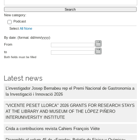
New category:
Podcast
Select
All
None
By date: (format: dd/mm/yyyy)
From
to
Both fields must be filled
Latest news
L’investigador Josep Bernabeu rep el Premi Nacional de Gastronomia a
la Investigació i Innovació 2026
"VICENTE PESET LLORCA" 2026 GRANTS FOR RESEARCH STAYS
AT THE LIBRARY AND MUSEUM OF THE LÓPEZ PIÑERO
INTERUNIVERSITY INSTITUTE
Crida a contribucions revista Cahiers François Viète
Disponible el volum 45 de «Faraday. Boletín de Física y Química»