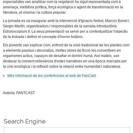
especialistes van analitzar com la vegetació ha sigut representada com a
amenaça, metàfora política, força ecològica o agent de transformació en la
literatura, el cinema i la cultura popular.
La jornada es va inaugurar amb la intervenció d'Ignacio Nebot, Marcos Bonet i
Sergio Martín, organitzadors i responsables de la xarrada introductòria
Eidoloscopium II. La seua presentació va servir per a contextualitzar l'objectiu
de la trobada i definir el concepte d'horror botànic.
Els ponents van explicar com, enfront de la visió tradicional de les plantes com
a elements passius i decoratius, moltes obres de ficció les convertixen en
organismes actius, capaços de desafiar el domini humà. Així mateix, van
destacar la creixent rellevància d'estes narratives en una època marcada per
la crisi ecològica i la reflexió sobre la relació entre humanitat i naturalesa.
Més informació de les conferències al web de FanCast
Autoria: FANTCAST
Search Engine