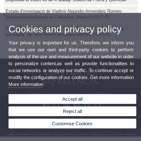
Estada d’investigació de Vladimir Alejandro Armendáriz Romero
(Universidad Autónoma de Chihuahua, Mèxic) a l’IILP-UV
Cookies and privacy policy
NOTICIA NOVA ENTRADA DE “SABERS EN ACCIÓ”: "Fórmules
químiques" de José Ramón Bertomeu Sánchez (IILP-UV)
Your privacy is important for us. Therefore, we inform you
that we use our own and third-party cookies to perform
analysis of the use and measurement of our website in order
to personalize content,as well as provide functionalities to
social networks or analyze our traffic. To continue accept or
modify the configuration of our cookies. Get more information
More information
Inter-university Institute López Piñero
Accept all
Reject all
Customise Cookies
© 2026 UV. - Pl. Cisneros, 4. 46003 Valencia (Spain). Phone: (+34) 96 3926229
Legal Disclaimer
|
Accessibility
|
Privacy Policy
|
Cookies
|
Transparency
|
Contact Mailbox