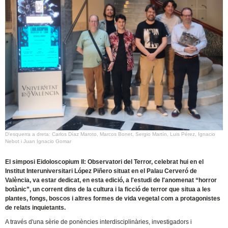
D'esquerra a dreta: Carlos Díaz Maroto, Marcos Bonet, Sergio Martín, Luis Pérez, Ignacio
Nebot i Juan Ignacio Gomar
El simposi Eidoloscopium II: Observatori del Terror, celebrat hui en el
Institut Interuniversitari López Piñero situat en el Palau Cerveró de
València, va estar dedicat, en esta edició, a l'estudi de l'anomenat “horror
botànic”, un corrent dins de la cultura i la ficció de terror que situa a les
plantes, fongs, boscos i altres formes de vida vegetal com a protagonistes
de relats inquietants.
A través d'una sèrie de ponències interdisciplinàries, investigadors i