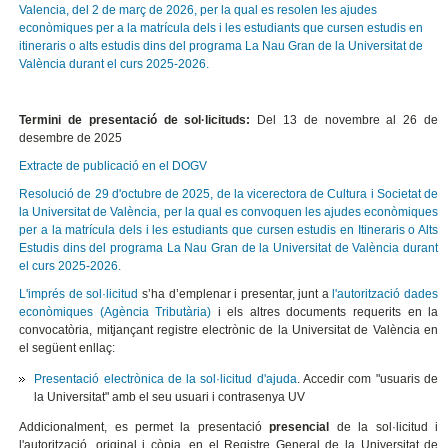
Valencia, del 2 de març de 2026, per la qual es resolen les ajudes
econòmiques per a la matrícula dels i les estudiants que cursen estudis en
itineraris o alts estudis dins del programa La Nau Gran de la Universitat de
València durant el curs 2025-2026.
Termini de presentació de sol·licituds:
Del 13 de novembre al 26 de
desembre de 2025
Extracte de publicació en el DOGV
Resolució de 29 d'octubre de 2025, de la vicerectora de Cultura i Societat de
la Universitat de València, per la qual es convoquen les ajudes econòmiques
per a la matrícula dels i les estudiants que cursen estudis en Itineraris o Alts
Estudis dins del programa La Nau Gran de la Universitat de València durant
el curs 2025-2026.
L'imprés de sol·licitud
s’ha d’emplenar i presentar, junt a
l'autorització dades
econòmiques (Agència Tributària)
i els altres documents requerits en la
convocatòria, mitjançant registre electrònic de la Universitat de València en
el següent enllaç:
Presentació electrònica de la sol·licitud d'ajuda
. Accedir com "usuaris de
la Universitat" amb el seu usuari i contrasenya UV
Addicionalment, es permet la presentació
presencial
de la sol·licitud i
l'autorització, original i còpia, en el Registre General de la Universitat de