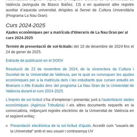
València (avinguda de Blasco Ibáñez, 13) o en qualsevol altre registre
auxiliar d’aquesta universitat, dirigides al Servei de Cultura Universitària
(Programa La Nau Gran).
Curs 2024-2025
Ajudes econòmiques per a matrícula d'itineraris de La Nau Gran per al
curs 2024-2025
Termini de presentació de sol·licituds:
del 10 de desembre de 2024 fins el
24 de gener de 2025.
Extracte de publicació en el DOGV
Resolució de 22 de novembre de 2024, de la vicerectora de Cultura i
Societat de la Universitat de València, per la qual es convoquen les ajudes
econòmiques per a la matrícula dels i les estudiants que cursen estudis en
Itineraris o Alts Estudis dins del programa La Nau Gran de la Universitat de
València durant el curs 2024-2025.
L'imprés de sol·licitud
s’ha d’emplenar i presentar, junt a
l'autorització dades
econòmiques (Agència Tributària)
i els altres documents requerits en la
convocatòria, mitjançant registre electrònic de la Universitat de València en
el següent enllaç:
Presentació electrònica de la sol·licitud d'ajuda
. Accedir com "usuaris de
la Universitat" amb el seu usuari i contrasenya UV