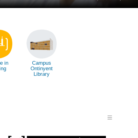
e in
Campus
ing
Ontinyent
Library
Menu en