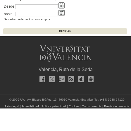
Desde
hasta
Se deben rellenar los dos campos
Valencia, Ruta de la Seda
© 2026 UV. - Av. Blasco Ibáñez, 13. 46010 Valencia (España). Tel: (+34) 9638 64120
Aviso legal
|
Accesibilidad
|
Política privacidad
|
Cookies
|
Transparencia
|
Bústia de contacte