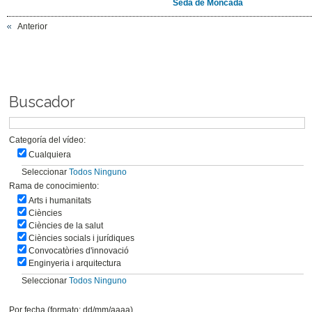
Seda de Moncada
Anterior
Buscador
Categoría del vídeo:
Cualquiera
Seleccionar
Todos
Ninguno
Rama de conocimiento:
Arts i humanitats
Ciències
Ciències de la salut
Ciències socials i jurídiques
Convocatòries d'innovació
Enginyeria i arquitectura
Seleccionar
Todos
Ninguno
Por fecha (formato: dd/mm/aaaa)