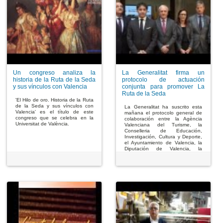
Un congreso analiza la
La Generalitat firma un
historia de la Ruta de la Seda
protocolo de actuación
y sus vínculos con Valencia
conjunta para promover La
Ruta de la Seda
'El Hilo de oro. Historia de la Ruta
de la Seda y sus vínculos con
La Generalitat ha suscrito esta
Valencia' es el título de este
mañana el protocolo general de
congreso que se celebra en la
colaboración entre la Agència
Universitat de València.
Valenciana del Turisme, la
Conselleria de Educación,
Investigación, Cultura y Deporte,
el Ayuntamiento de Valencia, la
Diputación de Valencia, la
asociación UNESCO Valencia, el
Colegio del Arte Mayor de la
Seda y la Cámara de Comercio
de Valencia, para el
asesoramiento y realización de
actuaciones conjuntas en el
desarrollo de la Ruta de la Seda.