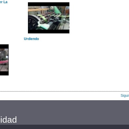
er La
Urdiendo
Sigu
cidad