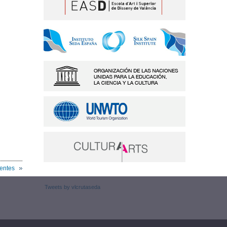
ientes
Tweets by vlcrutaseda