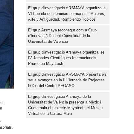
El grup d'investigació ARSMAYA organitza la
VI trobada del seminari permanent "Mujeres,
Arte y Antigüedad. Rompiendo Tópicos"
El grup Arsmaya reconegut com a Grup
d'Innovació Docent Consolidat de la
Universitat de València
El grup d'investigació Arsmaya organitza les
IV Jornades Científiques Internacionals
Prometeo-Mayatech
El grup d'investigació ARSMAYA presenta els
seus avanços en la III Jornada de Projectes
I+D+i del Centre PEGASO
El grup d'investigació Arsmaya de la
Universitat de València presenta a Mèxic i
 i
Guatemala el projecte Mayatech: el Museu
el
Virtual de la Cultura Maia
e
nsorials.