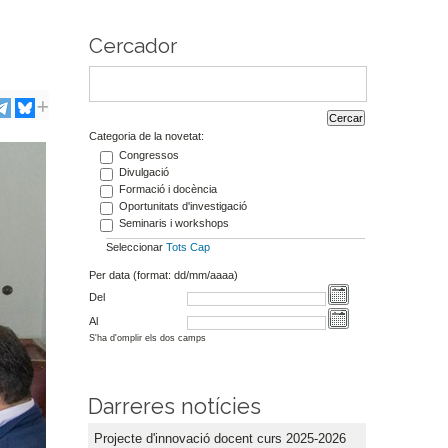
Cercador
Categoria de la novetat:
Congressos
Divulgació
Formació i docència
Oportunitats d'investigació
Seminaris i workshops
Seleccionar
Tots
Cap
Per data (format: dd/mm/aaaa)
Del
Al
S'ha d'omplir els dos camps
Darreres notícies
Projecte d'innovació docent curs 2025-2026