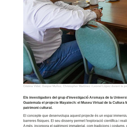
Cristina Vidal, Gaspar Muñoz, Christopher Martínez i Leonel López durant la p
Els investigadors del grup d'investigació Arsmaya de la Universi
Guatemala el projecte Mayatech: el Museu Virtual de la Cultura Mai
patrimoni cultural.
El concepte que desenvolupa aquest projecte és un espai immersiu 
barreres físiques. El seu disseny permet l'exploració científica i reali
A més, incorpora el patrimoni immaterial, com tradicions i costums, 