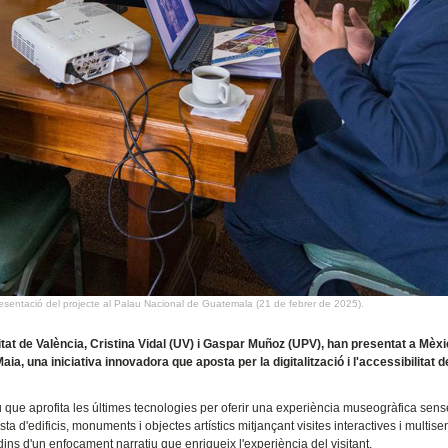
resentació del projecte al Palau Nacional de Guatemala (21 de febrer de 2025).
tat de València, Cristina Vidal (UV) i Gaspar Muñoz (UPV), han presentat a Mèxic
a, una iniciativa innovadora que aposta per la digitalització i l'accessibilitat d
que aprofita les últimes tecnologies per oferir una experiència museogràfica sens
sta d'edificis, monuments i objectes artístics mitjançant visites interactives i multise
dins d'un enfocament narratiu que enriqueix l'experiència del visitant.