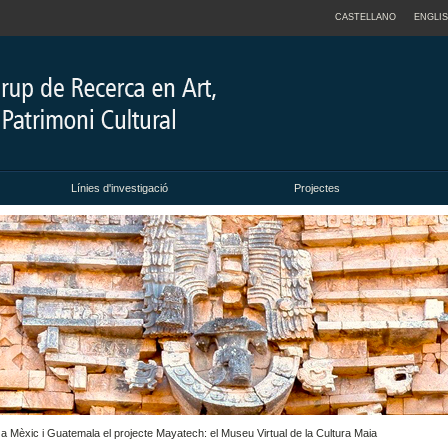
CASTELLANO
ENGLI
Línies d'investigació
Projectes
 a Mèxic i Guatemala el projecte Mayatech: el Museu Virtual de la Cultura Maia