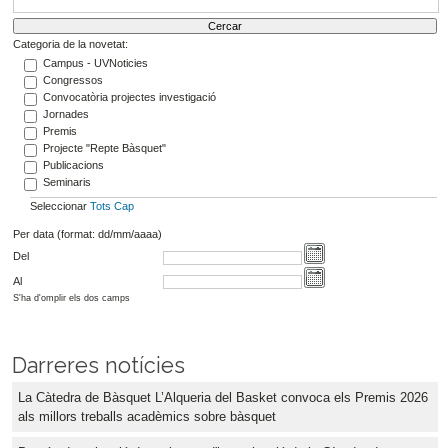
Categoria de la novetat:
Campus - UVNoticies
Congressos
Convocatòria projectes investigació
Jornades
Premis
Projecte "Repte Bàsquet"
Publicacions
Seminaris
Seleccionar
Tots
Cap
Per data (format: dd/mm/aaaa)
Del
Al
S'ha d'omplir els dos camps
Darreres notícies
La Càtedra de Bàsquet L’Alqueria del Basket convoca els Premis 2026
als millors treballs acadèmics sobre bàsquet