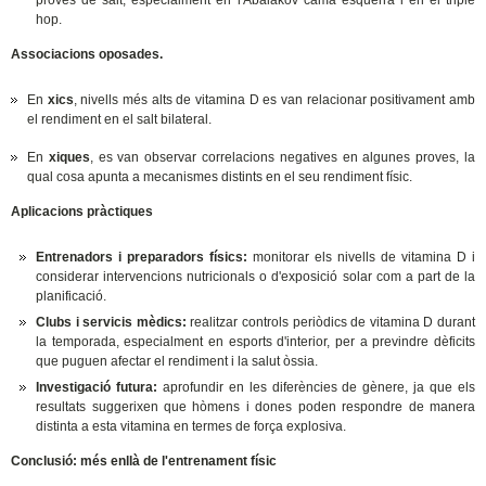
hop.
Associacions oposades.
En
xics
, nivells més alts de vitamina D es van relacionar positivament amb
el rendiment en el salt bilateral.
En
xiques
, es van observar correlacions negatives en algunes proves, la
qual cosa apunta a mecanismes distints en el seu rendiment físic.
Aplicacions pràctiques
Entrenadors i preparadors físics:
monitorar els nivells de vitamina D i
considerar intervencions nutricionals o d'exposició solar com a part de la
planificació.
Clubs i servicis mèdics:
realitzar controls periòdics de vitamina D durant
la temporada, especialment en esports d'interior, per a previndre dèficits
que puguen afectar el rendiment i la salut òssia.
Investigació futura:
aprofundir en les diferències de gènere, ja que els
resultats suggerixen que hòmens i dones poden respondre de manera
distinta a esta vitamina en termes de força explosiva.
Conclusió: més enllà de l'entrenament físic