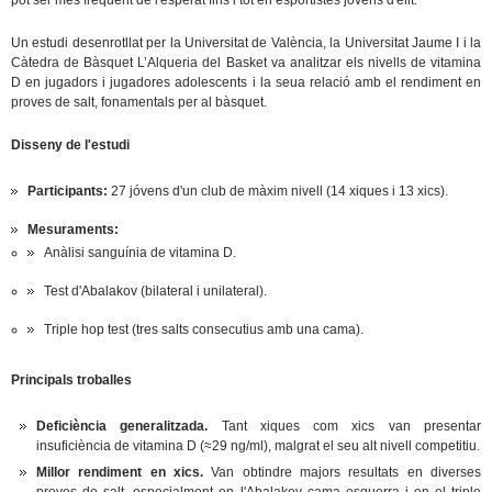
pot ser més freqüent de l'esperat fins i tot en esportistes jóvens d'elit.
Un estudi desenrotllat per la Universitat de València, la Universitat Jaume I i la
Càtedra de Bàsquet L’Alqueria del Basket va analitzar els nivells de vitamina
D en jugadors i jugadores adolescents i la seua relació amb el rendiment en
proves de salt, fonamentals per al bàsquet.
Disseny de l'estudi
Participants:
27 jóvens d'un club de màxim nivell (14 xiques i 13 xics).
Mesuraments:
Anàlisi sanguínia de vitamina D.
Test d'Abalakov (bilateral i unilateral).
Triple hop test (tres salts consecutius amb una cama).
Principals troballes
Deficiència generalitzada.
Tant xiques com xics van presentar
insuficiència de vitamina D (≈29 ng/ml), malgrat el seu alt nivell competitiu.
Millor rendiment en xics.
Van obtindre majors resultats en diverses
proves de salt, especialment en l'Abalakov cama esquerra i en el triple