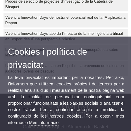
Procés de selecció de projectes d'investigació de la Càtedra de
Bàsquet
València Innovation Days demostra el potencial real de la IA aplicada a
l'esport
València Innovation Days aborda l'impacte de la intel·ligència artificial
en l'esport des d'una perspectiva pràctica
Cookies i política de
La Càtedra de Bàsquet organitza una jornada teoricopràctica sobre
lesions musculars
privacitat
La força de maluc com a clau en l'equilibri i la prevenció de lesions en
jugadores jóvens de bàsquet
La teva privacitat és important per a nosaltres. Per això,
t'informem que utilitzem cookies pròpies i de tercers per a
realitzar anàlisis d'ús i mesurament de la nostra pàgina web
amb la finalitat de personalitzar continguts,així com
proporcionar funcionalitats a les xarxes socials o analitzar el
nostre trànsit. Per a continuar accepta o modifica la
configuració de les nostres cookies. Per a obtenir més
informació
Més informació
Càtedra de Bàsquet l'Alqueria del Basket