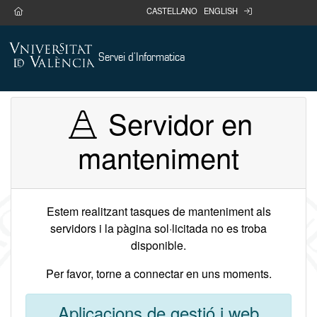
Anar al contingut
home
login
CASTELLANO
ENGLISH
Servei d'Informatica
Servidor en
manteniment
Estem realitzant tasques de manteniment als
servidors i la pàgina sol·licitada no es troba
disponible.
Per favor, torne a connectar en uns moments.
Aplicacions de gestió i web