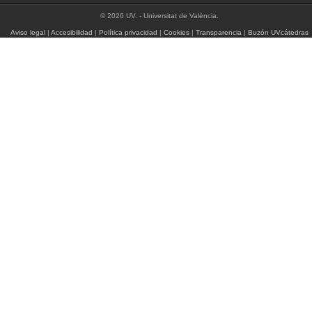
© 2026 UV. - Universitat de València.
Aviso legal
|
Accesibilidad
|
Política privacidad
|
Cookies
|
Transparencia
|
Buzón UVcátedras