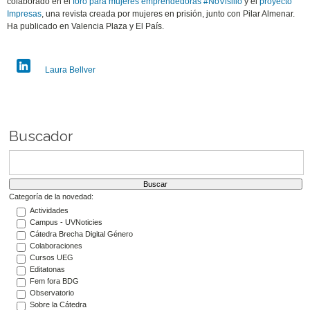
colaborado en el
foro para mujeres emprendedoras #NoVisillo
y el
proyecto
Impresas
, una revista creada por mujeres en prisión, junto con Pilar Almenar.
Ha publicado en Valencia Plaza y El País.
Laura Bellver
Buscador
Categoría de la novedad:
Actividades
Campus - UVNoticies
Cátedra Brecha Digital Género
Colaboraciones
Cursos UEG
Editatonas
Fem fora BDG
Observatorio
Sobre la Cátedra